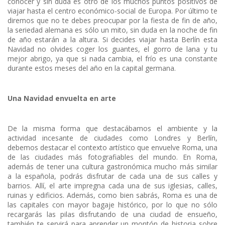
conocer y sin duda es otro de los muchos puntos positivos de
viajar hasta el centro económico-social de Europa. Por último te
diremos que no te debes preocupar por la fiesta de fin de año,
la seriedad alemana es sólo un mito, sin duda en la noche de fin
de año estarán a la altura. Si decides viajar hasta Berlín esta
Navidad no olvides coger los guantes, el gorro de lana y tu
mejor abrigo, ya que si nada cambia, el frío es una constante
durante estos meses del año en la capital germana.
Una Navidad envuelta en arte
De la misma forma que destacábamos el ambiente y la
actividad incesante de ciudades como Londres y Berlín,
debemos destacar el contexto artístico que envuelve Roma, una
de las ciudades más fotografiables del mundo. En Roma,
además de tener una cultura gastronómica mucho más similar
a la española, podrás disfrutar de cada una de sus calles y
barrios. Allí, el arte impregna cada una de sus iglesias, calles,
ruinas y edificios. Además, como bien sabrás, Roma es una de
las capitales con mayor bagaje histórico, por lo que no sólo
recargarás las pilas disfrutando de una ciudad de ensueño,
también te servirá para aprender un montón de historia sobre