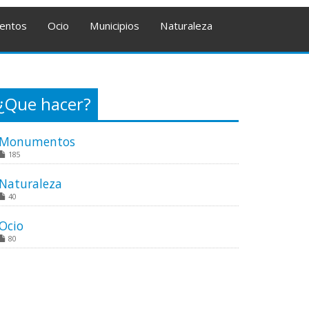
entos
Ocio
Municipios
Naturaleza
¿Que hacer?
Monumentos
185
Naturaleza
40
Ocio
80