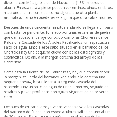
divisoria con Málaga el pico de Navachina (1.831 metros de
altura). En esta ruta a pie se pueden ver encinas, pinos, enebros,
madroños, entre otros así como alguna que otra planta
aromática. También puede verse alguna que otra cabra montés.
Después de unos cincuenta minutos andando se llega a un paso
con bastante pendiente, formado por unas escaleras de piedra
que dan acceso al paraje conocido como las Chorreras de los
Palos o la Cascada de los Árboles Petrificados, un espectacular
salto de agua. Junto a este salto situado en el barranco de los
Chortales hay una pequeña cueva con bellas estalagmitas y
estalactitas. De ahí, a la margen derecha del arroyo de las
Cabrerizas.
Cerca está la Fuente de las Cabrerizas y hay que continuar por
la margen izquierda del barranco –dejando a la derecha una
pequeña presa–, hasta llegar a la segunda cascada del
recorrido. Hay un salto de agua de unos 8 metros, seguido de
resaltes y pozas profundas con aguas vírgenes de color verde
claro.
Después de cruzar el arroyo varias veces se va a las cascadas
del barranco de Funes, con espectaculares saltos de una altura
de 30 metros. Estas aguas se reúnen con el arroyo de las