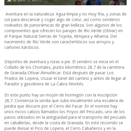
Aventura en la naturaleza. Agua limpia y no muy fría, y zonas de
sol para descansar y coger algo de color, así como senderos
rodeados de panorámicas de gran belleza. Son algunos de los
componentes que ofrecen los parajes de Río Verde (Otívar) en
el Parque Natural Sierras de Tejeda, Almijara y Alhama. Del
nacimiento de Río Verde son característicos sus arroyos y
cañones kársticos.
Deportes de aventura y rutas a pie. El sendero se inicia en el
Collado de los Chortales, punto kilométrico 28,7 de la carretera
de Granada-Otívar-Almuñécar. Está después de pasar Los
Prados de Lopera, cruzar el túnel del camino y antes de llegar al
Parador y gasolinera de La Cabra Montés.
En este punto hay un mojón de hormigón con la inscripción
28,7. Comienza la senda que sube inicialmente una escalera de
piedra que discurre por el Cerro del Facar. En el noreste hay
unos riscos calizos llamados los Poyos del Pescado, uno de los
pasos utilizados en la antigüedad para el transporte del pescado
en caballerías, desde la costa de Granada. En este recorrido se
puede divisar el Pico de Lopera, el Cerro Cabañeros y en la