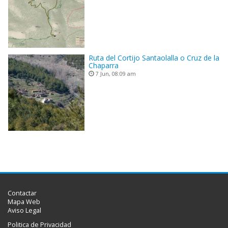
Ruta del Cortijo Santaolalla o Cruz de la
Chaparra
7 Jun, 08:09 am
Contactar
Mapa Web
Aviso Legal
Politica de Privacidad