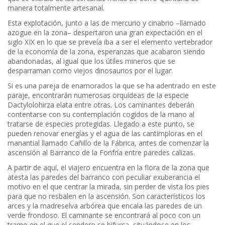
manera totalmente artesanal.
Esta explotación, junto a las de mercurio y cinabrio –llamado
azogue en la zona– despertaron una gran expectación en el
siglo XIX en lo que se preveía iba a ser el elemento vertebrador
de la economía de la zona, esperanzas que acabaron siendo
abandonadas, al igual que los útiles mineros que se
desparraman como viejos dinosaurios por el lugar.
Si es una pareja de enamorados la que se ha adentrado en este
paraje, encontrarán numerosas orquídeas de la especie
Dactylolohirza elata entre otras. Los caminantes deberán
contentarse con su contemplación cogidos de la mano al
tratarse de especies protegidas. Llegado a este punto, se
pueden renovar energías y el agua de las cantimploras en el
manantial llamado Cañillo de la Fábrica, antes de comenzar la
ascensión al Barranco de la Fonfría entre paredes calizas.
A partir de aquí, el viajero encuentra en la flora de la zona que
atesta las paredes del barranco con peculiar exuberancia el
motivo en el que centrar la mirada, sin perder de vista los pies
para que no resbalen en la ascensión. Son característicos los
arces y la madreselva arbórea que encala las paredes de un
verde frondoso. El caminante se encontrará al poco con un
tramo en el que el sendero se bifurca, situándose en los