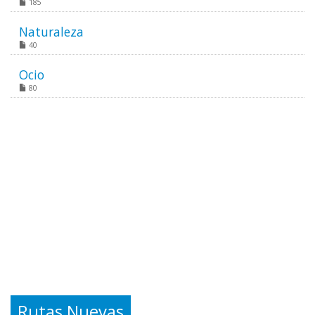
185
Naturaleza
40
Ocio
80
Rutas Nuevas