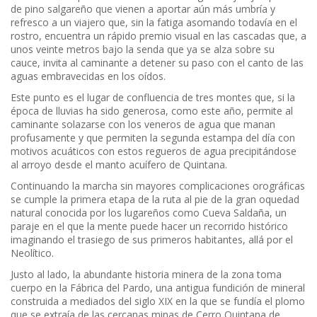
de pino salgareño que vienen a aportar aún más umbría y
refresco a un viajero que, sin la fatiga asomando todavía en el
rostro, encuentra un rápido premio visual en las cascadas que, a
unos veinte metros bajo la senda que ya se alza sobre su
cauce, invita al caminante a detener su paso con el canto de las
aguas embravecidas en los oídos.
Este punto es el lugar de confluencia de tres montes que, si la
época de lluvias ha sido generosa, como este año, permite al
caminante solazarse con los veneros de agua que manan
profusamente y que permiten la segunda estampa del día con
motivos acuáticos con estos regueros de agua precipitándose
al arroyo desde el manto acuífero de Quintana.
Continuando la marcha sin mayores complicaciones orográficas
se cumple la primera etapa de la ruta al pie de la gran oquedad
natural conocida por los lugareños como Cueva Saldaña, un
paraje en el que la mente puede hacer un recorrido histórico
imaginando el trasiego de sus primeros habitantes, allá por el
Neolítico.
Justo al lado, la abundante historia minera de la zona toma
cuerpo en la Fábrica del Pardo, una antigua fundición de mineral
construida a mediados del siglo XIX en la que se fundía el plomo
que se extraía de las cercanas minas de Cerro Quintana de