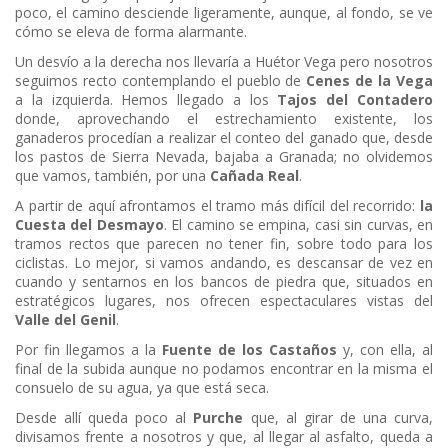
poco, el camino desciende ligeramente, aunque, al fondo, se ve
cómo se eleva de forma alarmante.
Un desvío a la derecha nos llevaría a Huétor Vega pero nosotros
seguimos recto contemplando el pueblo de
Cenes de la Vega
a la izquierda. Hemos llegado a los
Tajos del Contadero
donde, aprovechando el estrechamiento existente, los
ganaderos procedían a realizar el conteo del ganado que, desde
los pastos de Sierra Nevada, bajaba a Granada; no olvidemos
que vamos, también, por una
Cañada Real
.
A partir de aquí afrontamos el tramo más difícil del recorrido:
la
Cuesta del Desmayo
. El camino se empina, casi sin curvas, en
tramos rectos que parecen no tener fin, sobre todo para los
ciclistas. Lo mejor, si vamos andando, es descansar de vez en
cuando y sentarnos en los bancos de piedra que, situados en
estratégicos lugares, nos ofrecen espectaculares vistas del
Valle del Genil
.
Por fin llegamos a la
Fuente de los Castaños
y, con ella, al
final de la subida aunque no podamos encontrar en la misma el
consuelo de su agua, ya que está seca.
Desde allí queda poco al
Purche
que, al girar de una curva,
divisamos frente a nosotros y que, al llegar al asfalto, queda a