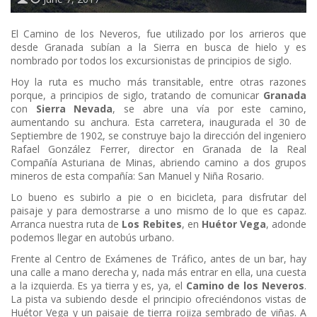
El Camino de los Neveros, fue utilizado por los arrieros que
desde Granada subían a la Sierra en busca de hielo y es
nombrado por todos los excursionistas de principios de siglo.
Hoy la ruta es mucho más transitable, entre otras razones
porque, a principios de siglo, tratando de comunicar
Granada
con
Sierra Nevada
, se abre una vía por este camino,
aumentando su anchura. Esta carretera, inaugurada el 30 de
Septiembre de 1902, se construye bajo la dirección del ingeniero
Rafael González Ferrer, director en Granada de la Real
Compañía Asturiana de Minas, abriendo camino a dos grupos
mineros de esta compañía: San Manuel y Niña Rosario.
Lo bueno es subirlo a pie o en bicicleta, para disfrutar del
paisaje y para demostrarse a uno mismo de lo que es capaz.
Arranca nuestra ruta de
Los Rebites
, en
Huétor Vega
, adonde
podemos llegar en autobús urbano.
Frente al Centro de Exámenes de Tráfico, antes de un bar, hay
una calle a mano derecha y, nada más entrar en ella, una cuesta
a la izquierda. Es ya tierra y es, ya, el
Camino de los Neveros
.
La pista va subiendo desde el principio ofreciéndonos vistas de
Huétor Vega y un paisaje de tierra rojiza sembrado de viñas. A