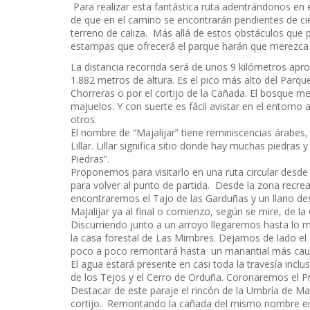
Para realizar esta fantástica ruta adentrándonos en e
de que en el camino se encontrarán pendientes de cier
terreno de caliza. Más allá de estos obstáculos que 
estampas que ofrecerá el parque harán que merezca 
La distancia recorrida será de unos 9 kilómetros apro
1.882 metros de altura. Es el pico más alto del Parqu
Chorreras o por el cortijo de la Cañada. El bosque m
majuelos. Y con suerte es fácil avistar en el entorno
otros.
El nombre de “Majalijar” tiene reminiscencias árabes
Lillar. Lillar significa sitio donde hay muchas piedra
Piedras”.
Proponemos para visitarlo en una ruta circular desde l
para volver al punto de partida. Desde la zona recr
encontraremos el Tajo de las Garduñas y un llano desd
Majalijar ya al final o comienzo, según se mire, de l
Discurriendo junto a un arroyo llegaremos hasta lo m
la casa forestal de Las Mimbres. Dejamos de lado el 
poco a poco remontará hasta un manantial más caud
El agua estará presente en casi toda la travesía inclu
de los Tejos y el Cerro de Orduña. Coronaremos el Pra
Destacar de este paraje el rincón de la Umbría de Ma
cortijo. Remontando la cañada del mismo nombre e