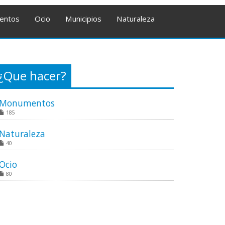
entos
Ocio
Municipios
Naturaleza
¿Que hacer?
Monumentos
185
Naturaleza
40
Ocio
80