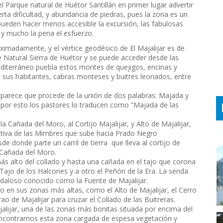
l Parque natural de Huétor Santillán en primer lugar advertir
ta dificultad, y abundancia de piedras, pues la zona es un
pueden hacer menos accesible la excursión, las fabulosas
y mucho la pena el esfuerzo.
ximadamente, y el vértice geodésico de El Majalijar es de
e Natural Sierra de Huétor y se puede acceder desde las
editerráneo puebla estos montes de quejigos, encinas y
 a sus habitantes, cabras monteses y buitres leonados, entre
, parece que procede de la unión de dos palabras: Majada y
s y por esto los pastores lo traducen como “Majada de las
a Cañada del Moro, al Cortijo Majalijar, y Alto de Majalijar,
eativa de las Mimbres que sube hacia Prado Negro
e donde parte un carril de tierra que lleva al cortijo de
a Cañada del Moro.
ás alto del collado y hasta una cañada en el tajo que corona
Tajo de los Halcones y a otro el Peñón de la Era. La senda
aloso conocido como la Fuente de Majalijar.
so en sus zonas más altas, como el Alto de Majalijar, el Cerro
o de Majalijar para cruzar el Collado de las Buitreras.
jalijar, una de las zonas más bonitas situada por encima del
ncontramos esta zona cargada de espesa vegetación y