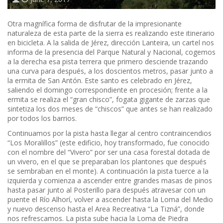
Otra magnífica forma de disfrutar de la impresionante
naturaleza de esta parte de la sierra es realizando este itinerario
en bicicleta. A la salida de Jérez, dirección Lanteira, un cartel nos
informa de la presencia del Parque Natural y Nacional, cogemos
a la derecha esa pista terrera que primero desciende trazando
una curva para después, a los doscientos metros, pasar junto a
la ermita de San Antón. Este santo es celebrado en Jérez,
saliendo el domingo correspondiente en procesión; frente a la
ermita se realiza el “gran chisco”, fogata gigante de zarzas que
sintetiza los dos meses de “chiscos” que antes se han realizado
por todos los barrios.
Continuamos por la pista hasta llegar al centro contraincendios
“Los Moralillos” (este edificio, hoy transformado, fue conocido
con el nombre del “Vivero” por ser una casa forestal dotada de
un vivero, en el que se preparaban los plantones que después
se sembraban en el monte). A continuación la pista tuerce a la
izquierda y comienza a ascender entre grandes masas de pinos
hasta pasar junto al Posterillo para después atravesar con un
puente el Río Alhorí, volver a ascender hasta la Loma del Medio
y nuevo descenso hasta el Area Recreativa “La Tizná”, donde
nos refrescamos. La pista sube hacia la Loma de Piedra