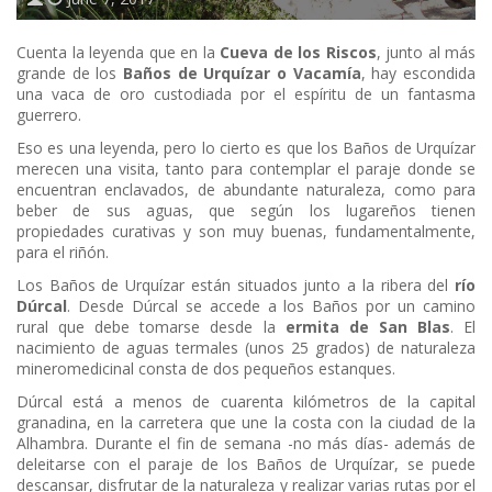
Cuenta la leyenda que en la
Cueva de los Riscos
, junto al más
grande de los
Baños de Urquízar o Vacamía
, hay escondida
una vaca de oro custodiada por el espíritu de un fantasma
guerrero.
Eso es una leyenda, pero lo cierto es que los Baños de Urquízar
merecen una visita, tanto para contemplar el paraje donde se
encuentran enclavados, de abundante naturaleza, como para
beber de sus aguas, que según los lugareños tienen
propiedades curativas y son muy buenas, fundamentalmente,
para el riñón.
Los Baños de Urquízar están situados junto a la ribera del
río
Dúrcal
. Desde Dúrcal se accede a los Baños por un camino
rural que debe tomarse desde la
ermita de San Blas
. El
nacimiento de aguas termales (unos 25 grados) de naturaleza
mineromedicinal consta de dos pequeños estanques.
Dúrcal está a menos de cuarenta kilómetros de la capital
granadina, en la carretera que une la costa con la ciudad de la
Alhambra. Durante el fin de semana -no más días- además de
deleitarse con el paraje de los Baños de Urquízar, se puede
descansar, disfrutar de la naturaleza y realizar varias rutas por el