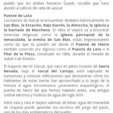
pueblo que los árabes llamaron Quasb, vocablo que hace
alusión a cultivos de caña de azúcar.
Puente de Lata
Los barrios de Dúrcal se encuentran divididos históricamente en
San Blas, la Estación, Bajo Darrón, la Almocita, la Iglesia y
la barriada de Marchena
. En ellos el viajero va a encontrar
herencias religiosas como la
iglesia parroquial de la
Inmaculada, la ermita de San Blas
; vistas impresionantes
como las que se pueden ver desde el
Puente de Hierro
también conocido por algunos como el
Puente de Lata
o el
Pilar de la Plaza
, construido en 1866, durante el reinado de
Isabel II de Borbón.
El trayecto del río Dúrcal, que nace en pleno corazón de
Sierra
Nevada
, bajo el
torcal del Cartujo
, está salpicado de
numerosas y curiosas edificaciones que demuestran cómo los
habitantes de estas tierras han aprovechado a lo largo de la
historia el agua. Encontramos yacimientos arqueológicos, el
puente de hierro del que hemos hablado antes, una antigua
central eléctrica y molinos de agua del siglo XVIII.
Entre ruta y ruta el viajero además de beber agua del manantial
de Urquízar puede aprender los secretos del juego del paulo,
uno de los más emblemáticos del pueblo.