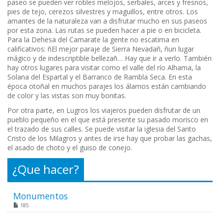
paseo se pueden ver robles melojos, serbales, arces y fresnos,
pies de tejo, cerezos silvestres y maguillos, entre otros. Los
amantes de la naturaleza van a disfrutar mucho en sus paseos
por esta zona. Las rutas se pueden hacer a pie o en bicicleta.
Para la Dehesa del Camarate la gente no escatima en
calificativos: ñEl mejor paraje de Sierra Nevadañ, ñun lugar
mágico y de indescriptible bellezañ… Hay que ir a verlo. También
hay otros lugares para visitar como el valle del río Alhama, la
Solana del Espartal y el Barranco de Rambla Seca. En esta
época otoñal en muchos parajes los álamos están cambiando
de color y las vistas son muy bonitas.
Por otra parte, en Lugros los viajeros pueden disfrutar de un
pueblo pequeño en el que está presente su pasado morisco en
el trazado de sus calles. Se puede visitar la iglesia del Santo
Cristo de los Milagros y antes de irse hay que probar las gachas,
el asado de choto y el guiso de conejo.
¿Que hacer?
Monumentos
185