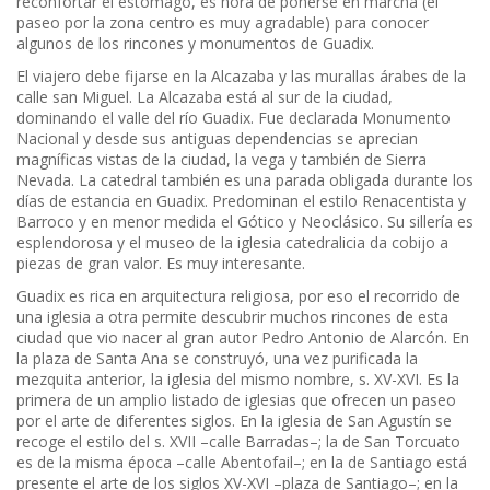
reconfortar el estómago, es hora de ponerse en marcha (el
paseo por la zona centro es muy agradable) para conocer
algunos de los rincones y monumentos de Guadix.
El viajero debe fijarse en la Alcazaba y las murallas árabes de la
calle san Miguel. La Alcazaba está al sur de la ciudad,
dominando el valle del río Guadix. Fue declarada Monumento
Nacional y desde sus antiguas dependencias se aprecian
magníficas vistas de la ciudad, la vega y también de Sierra
Nevada. La catedral también es una parada obligada durante los
días de estancia en Guadix. Predominan el estilo Renacentista y
Barroco y en menor medida el Gótico y Neoclásico. Su sillería es
esplendorosa y el museo de la iglesia catedralicia da cobijo a
piezas de gran valor. Es muy interesante.
Guadix es rica en arquitectura religiosa, por eso el recorrido de
una iglesia a otra permite descubrir muchos rincones de esta
ciudad que vio nacer al gran autor Pedro Antonio de Alarcón. En
la plaza de Santa Ana se construyó, una vez purificada la
mezquita anterior, la iglesia del mismo nombre, s. XV-XVI. Es la
primera de un amplio listado de iglesias que ofrecen un paseo
por el arte de diferentes siglos. En la iglesia de San Agustín se
recoge el estilo del s. XVII –calle Barradas–; la de San Torcuato
es de la misma época –calle Abentofail–; en la de Santiago está
presente el arte de los siglos XV-XVI –plaza de Santiago–; en la