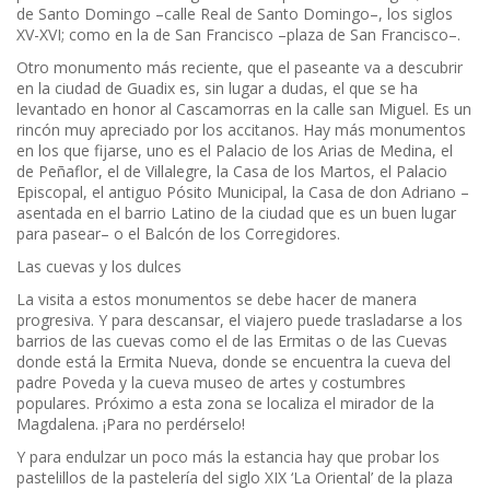
de Santo Domingo –calle Real de Santo Domingo–, los siglos
XV-XVI; como en la de San Francisco –plaza de San Francisco–.
Otro monumento más reciente, que el paseante va a descubrir
en la ciudad de Guadix es, sin lugar a dudas, el que se ha
levantado en honor al Cascamorras en la calle san Miguel. Es un
rincón muy apreciado por los accitanos. Hay más monumentos
en los que fijarse, uno es el Palacio de los Arias de Medina, el
de Peñaflor, el de Villalegre, la Casa de los Martos, el Palacio
Episcopal, el antiguo Pósito Municipal, la Casa de don Adriano –
asentada en el barrio Latino de la ciudad que es un buen lugar
para pasear– o el Balcón de los Corregidores.
Las cuevas y los dulces
La visita a estos monumentos se debe hacer de manera
progresiva. Y para descansar, el viajero puede trasladarse a los
barrios de las cuevas como el de las Ermitas o de las Cuevas
donde está la Ermita Nueva, donde se encuentra la cueva del
padre Poveda y la cueva museo de artes y costumbres
populares. Próximo a esta zona se localiza el mirador de la
Magdalena. ¡Para no perdérselo!
Y para endulzar un poco más la estancia hay que probar los
pastelillos de la pastelería del siglo XIX ‘La Oriental’ de la plaza