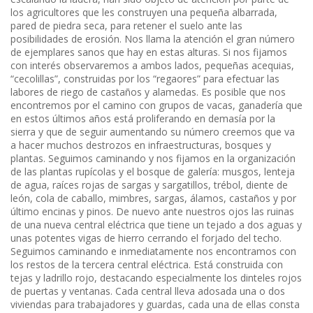
los agricultores que les construyen una pequeña albarrada,
pared de piedra seca, para retener el suelo ante las
posibilidades de erosión. Nos llama la atención el gran número
de ejemplares sanos que hay en estas alturas. Si nos fijamos
con interés observaremos a ambos lados, pequeñas acequias,
“cecolillas”, construidas por los “regaores” para efectuar las
labores de riego de castaños y alamedas. Es posible que nos
encontremos por el camino con grupos de vacas, ganadería que
en estos últimos años está proliferando en demasía por la
sierra y que de seguir aumentando su número creemos que va
a hacer muchos destrozos en infraestructuras, bosques y
plantas. Seguimos caminando y nos fijamos en la organización
de las plantas rupícolas y el bosque de galería: musgos, lenteja
de agua, raíces rojas de sargas y sargatillos, trébol, diente de
león, cola de caballo, mimbres, sargas, álamos, castaños y por
último encinas y pinos. De nuevo ante nuestros ojos las ruinas
de una nueva central eléctrica que tiene un tejado a dos aguas y
unas potentes vigas de hierro cerrando el forjado del techo.
Seguimos caminando e inmediatamente nos encontramos con
los restos de la tercera central eléctrica. Está construida con
tejas y ladrillo rojo, destacando especialmente los dinteles rojos
de puertas y ventanas. Cada central lleva adosada una o dos
viviendas para trabajadores y guardas, cada una de ellas consta