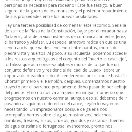
personas se necesitan para rodearlo? Éste fue testigo, a buen
seguro, de la guerra de los moriscos y el posterior repartimiento
de sus propiedades entre los nuevos pobladores.
Hay una tercera posibilidad de comenzar este recorrido. Sería la
de salir de la Plaza de la Constitución, bajar por el mirador hasta
“la laera”, otra de la vías históricas de comunicación entre Jerez,
el barranco y Alcázar. Su especial atractivo radica en que es una
senda ancha que va descendiendo entre paratas, muros de
piedra vista y huertos. Al poco, a su izquierda, podemos acceder
a los restos arqueológicos del conjunto del “huerto el castillejo”,
fortaleza que aún conserva aljibes y muros de lo que fue un
conjunto defensivo y residencial del cadí de Guadix, sobre un
importante meandro el río. Ascenderemos por el cauce hasta “el
Chortal” primero y el Ramblón, después. Comenzamos nuestro
trayecto por el barranco propiamente dicho pasando por debajo
del puente. El río no nos va a impedir en ningún momento que
progresemos en nuestro caminar, aunque eso sí, debemos de ir
pasando a izquierda o derecha del cauce, según lo vayamos
necesitando. Un impresionante bosque de galería nos
acompaña: berros sobre el agua, mastranzos, helechos,
mimbres, fresnos, alisos, ciruelos, guindos y castaños, fuentes
de agua cristalina o ferruginosa, avancemos, pronto nos
encontramos con un pequeño azud que capta el agua para la