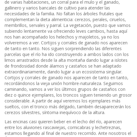
de varias habitaciones, un corral para el mulo y el ganado,
gallinero y varios bancales de cultivo para atender las
necesidades de la familia. No faltan los árboles frutales que
complementan la dieta alimenticia: cerezos, perales, ciruelos,
membrillos, servales y parral. La vegetación, puesto que vamos
subiendo lentamente va ofreciendo leves cambios, hasta aquí
nos han acompañado los helechos y majoletos, ya no los
volveremos a ver. Cortijos y corrales de ganado nos aparecen
de tanto en tanto. Nos siguen sorprendiendo las diferentes
parcelas que el río ha ido construyendo a ambos lados con los
limos arrastrados desde la alta montaña dando lugar a islotes
de frondosidad donde álamos y castaños se han adaptado
extraordinariamente, dando lugar a un ecosistema singular.
Cortijos y corrales de ganado nos aparecen de tanto en tanto,
recordándonos la vieja unión hombre-naturaleza. Seguimos
caminando, vamos a ver los últimos grupos de castaños con
diez o quince ejemplares, los troncos siguen teniendo un grosor
considerable. A partir de aquí veremos los ejemplares más
sueltos, con el tronco más delgado, también desaparecerán los
cerezos silvestres, síntoma inequívoco de la altura.
Las encinas casi quieren beber en el lecho del río, aparecen
entre los aluviones rascaviejas, cornicabras y lechetreznas,
estamos llegando al final de nuestro recorrido. Ante nosotros el