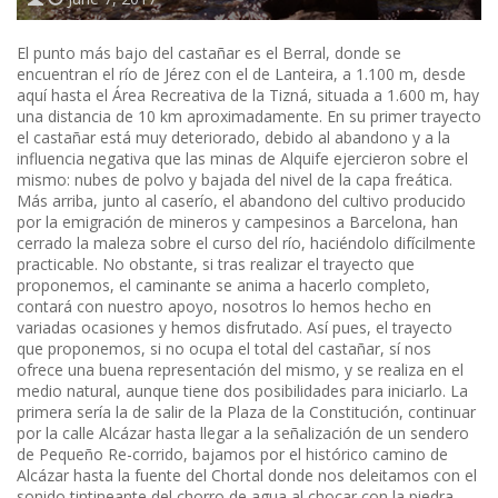
El punto más bajo del castañar es el Berral, donde se
encuentran el río de Jérez con el de Lanteira, a 1.100 m, desde
aquí hasta el Área Recreativa de la Tizná, situada a 1.600 m, hay
una distancia de 10 km aproximadamente. En su primer trayecto
el castañar está muy deteriorado, debido al abandono y a la
influencia negativa que las minas de Alquife ejercieron sobre el
mismo: nubes de polvo y bajada del nivel de la capa freática.
Más arriba, junto al caserío, el abandono del cultivo producido
por la emigración de mineros y campesinos a Barcelona, han
cerrado la maleza sobre el curso del río, haciéndolo difícilmente
practicable. No obstante, si tras realizar el trayecto que
proponemos, el caminante se anima a hacerlo completo,
contará con nuestro apoyo, nosotros lo hemos hecho en
variadas ocasiones y hemos disfrutado. Así pues, el trayecto
que proponemos, si no ocupa el total del castañar, sí nos
ofrece una buena representación del mismo, y se realiza en el
medio natural, aunque tiene dos posibilidades para iniciarlo. La
primera sería la de salir de la Plaza de la Constitución, continuar
por la calle Alcázar hasta llegar a la señalización de un sendero
de Pequeño Re-corrido, bajamos por el histórico camino de
Alcázar hasta la fuente del Chortal donde nos deleitamos con el
sonido tintineante del chorro de agua al chocar con la piedra.