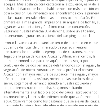
acequia. Más adelante otra captación a la izquierda, es la de la
balsilla del Partior, de la que hablaremos con más atención en
otra excursión. De inmediato nos encontramos con la primera
de las cuatro centrales eléctricas que nos acompañarán. Ésta
primera es la más grande. Impresiona su arquería de ladrillo, su
gigantesca cimentación y fortísimo muro de contención.
Seguimos nuestra marcha. A la derecha, sobre un altozano,
observamos algunas instalaciones del camping La Lomilla.
Pronto llegamos a un ensanchamiento del barranco en el que
podemos disfrutar de un merecido descanso mientras
admiramos los magníficos ejemplares de castaños, hemos
llegado a la junta de los ríos Alcázar y Alhorí, en el centro, la
Loma de Enmedio. A partir de aquí podemos seguir por
cualquiera de los dos barrancos deleitándonos con el agua y la
vegetación de ribera. Nosotros vamos a preferir el barranco de
Alcázar por la mayor anchura de su cauce, más agua y mayor
número de castaños. Así que, mirando a las cumbres de la
sierra, cogemos el barranco situado a nuestra izquierda y
emprendemos nuestra marcha. Seguimos saltando
alternativamente a un lado o a otro del cauce, aprovechando
los meandros y llanetes de sedimentación que va formando el
agua. Observamos cómo los castaños que se alejan del cauce,
escalando la ladera, han sido objeto de atención por parte de