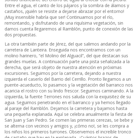
Entre el agua, el canto de los pájaros y la sombra de álamos y
castaños, ¡quién se resiste a dejarse abrazar por el entorno!
¡Muy insensible habría que ser! Continuamos por el río,
remontando, y disfrutando de una riquísima vegetación, sin
darnos cuenta llegaremos al Ramblón, punto de conexión de las
dos propuestas.
La otra también parte de Jérez, del que salimos andando por la
carretera de Lanteira. Enseguida nos encontramos con un
molino harinero, “el Molino del Alguacil”, del que destacan sus
grandes muelas. A continuación parte una pista señalizada a la
derecha, que será objeto de nuestra atención en próximas
excursiones. Seguimos por la carretera, dejando a nuestra
izquierda el caserío del Barrio del Cerrillo. Pronto llegamos a un
puente-acueducto, lo pasamos y la vegetación del barranco nos
acaricia el rostro con su lindo frescor. Seguimos caminando. A la
izquierda, la fuente Terrones nos saluda con la exquisitez de su
agua. Seguimos penetrando en el barranco y ya hemos llegado
al paraje del Ramblón. Dejamos la carretera y bajamos hasta
una pequeña explanada. Aquí se celebra anualmente la fiesta de
San Juan y San Pedro. Se comen las primeras cerezas, se bebe y
se alterna con vecinos y amigos y, ¡cómo no!, se les compra a
los niños los primeros turrones. Observemos el increíble tronco
de castaño que hay en la explanada. ¿Cuántos brazos de