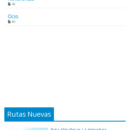
40
Ocio
80
Rutas Nuevas
Ruta Almuñecar-La Herradura