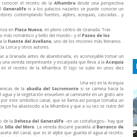
e conocer el recinto de la
Alhambra
desde una perspectiva
al
Generalife
ni a los palacios nazaríes se puede conocer un
edores contemplando fuentes, aljibes, acequias, cascadas… y
enza en
Plaza Nueva
, en pleno centro de Granada. Tras
o más romántico y bello del mundo– y el
Paseo de los
a la
Fuente del Avellano
, uno de los rincones más literarios
a Lorca y otros autores.
lorar a Granada antes de abandonarla, es aconsejable tomar un
 una vereda serpenteante y escarpada que lleva a la
Acequia
en el recinto de la Alhambra. El tajo se sube en unos diez
 en la Acequia
ámicas de la
abadía del Sacromonte
si se camina hacia la
El agua y la vegetación envuelven al caminante en un grato aire
por este simbólico canal, que se llama así porque tomaba un
iempre ha abastecido a la Alhambra y que a su vez se nutre del
o de la
Dehesa del Generalife
–en un cortafuegos– hay que
 la
Silla del Moro
. La vereda discurre paralela al
Barranco de
seta del canal, que es el aljibe que guarda el agua al recinto.