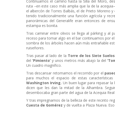
Continuamos el camino hasta la Silla del Moro, de
ruta –en este caso más amplia que la de la acequia–
el albercón de Torres Balbás, el de Prieto Moreno y
tenido tradicionalmente una función agrícola y rec
panorámicas del Generalife eran entonces de ensue
estampa es bonita.
Tras caminar entre olivos se llega al párking y al
receso para tomar algo en el bar continuamos por el
sombra de los árboles hacen aún más entrañable este 
ruiseñores.
Tras pasar al lado de la
Torre de los Siete Suelos
del
‘Pimiento’
y unos metros más abajo la del
‘To
Un cuadro magnífico.
Tras descansar retomamos el recorrido por el
paseo
para muchos el espacio de estas característica
Washington Irving.
Un buen lugar para repasar la 
dicen que les dan la mitad de la Alhambra. Segu
desembocaba gran parte del agua de la Acequia Real
Y tras impregnarnos de la belleza de este recinto r
Cuesta de Gomérez
y de vuelta a Plaza Nueva. Eso