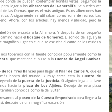
sde donde se pueden contemplar bonitas vistas. Seguimos la
 para llegar a los
albercones del Generalife
. Se pueden ver
 el de las Damas, que es el más antiguo. Estos albercones han
reativa. Antiguamente se utilizaban como zona de recreo. Las
ño. Ahora, con los árboles, hay menos visibilidad, pero la
 pabellón de entrada a la Alhambra. Y después de un pequeño
 camino hacia el
bosque de Gomére
z
. El sonido del agua y la
magnífico lugar en el que se escucha el canto de los mirlos y
nos topamos con la fuente conocida popularmente como la
mate’
que mantiene el pulso a la
Fuente de Ángel Ganivet
.
 de los Tres Bancos
para llegar al
Pilar de Carlos V
, que es
s más bonito del mundo. Y muy cerca está la
Fuente de
leyenda de la
puerta de la Justicia
. Si alguien llega a la llave
imos hacia la
plaza de Los Aljibes
. Debajo de esta plaza
 también conocida como la del Sultán.
egresamos al
paseo de la Cuesta Empedrada
para llegar a la
 sí, después de una magnífica excursión