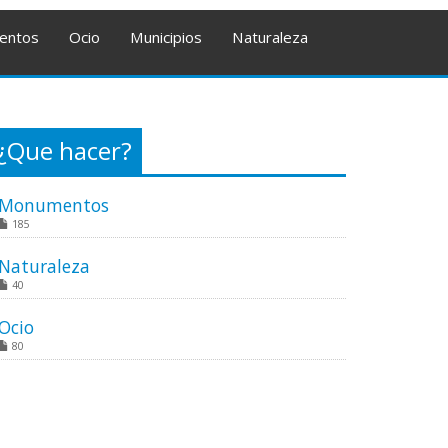
entos
Ocio
Municipios
Naturaleza
¿Que hacer?
Monumentos
185
Naturaleza
40
Ocio
80