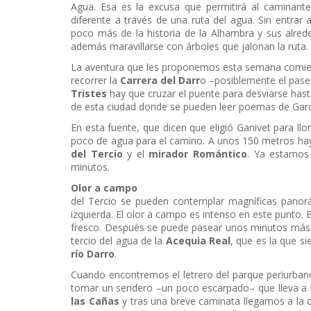
Agua. Esa es la excusa que permitirá al caminant
diferente a través de una ruta del agua. Sin entrar 
poco más de la historia de la Alhambra y sus alred
además maravillarse con árboles que jalonan la ruta.
La aventura que les proponemos esta semana comi
recorrer la
Carrera del Darr
o –posiblemente el pase
Tristes
hay que cruzar el puente para desviarse hast
de esta ciudad donde se pueden leer poemas de Garcí
En esta fuente, que dicen que eligió Ganivet para l
poco de agua para el camino. A unos 150 metros hay
del Tercio
y el
mirador Romántico
. Ya estamos 
minutos.
Olor a campo
Una vez
del Tercio se pueden contemplar magníficas panor
izquierda. El olor a campo es intenso en este punto. 
fresco. Después se puede pasear unos minutos más 
tercio del agua de la
Acequia Real
, que es la que s
río Darro
.
Cuando encontremos el letrero del parque periurban
tomar un sendero –un poco escarpado– que lleva a
las Cañas
y tras una breve caminata llegamos a la ca