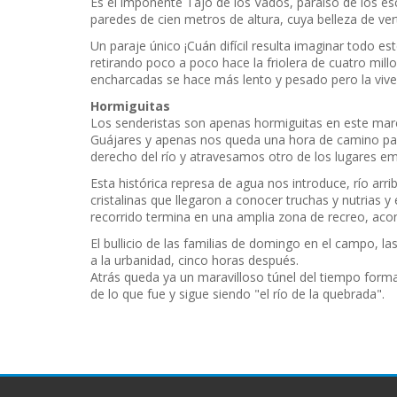
Es el imponente Tajo de los Vados, paraíso de los esc
paredes de cien metros de altura, cuya belleza de vert
Un paraje único ¡Cuán difícil resulta imaginar todo e
retirando poco a poco hace la friolera de cuatro mil
encharcadas se hace más lento y pesado pero la viven
Hormiguitas
Los senderistas son apenas hormiguitas en este marc
Guájares y apenas nos queda una hora de camino par
derecho del río y atravesamos otro de los lugares emb
Esta histórica represa de agua nos introduce, río ar
cristalinas que llegaron a conocer truchas y nutrias y
recorrido termina en una amplia zona de recreo, acond
El bullicio de las familias de domingo en el campo, l
a la urbanidad, cinco horas después.
Atrás queda ya un maravilloso túnel del tiempo forma
de lo que fue y sigue siendo "el río de la quebrada".