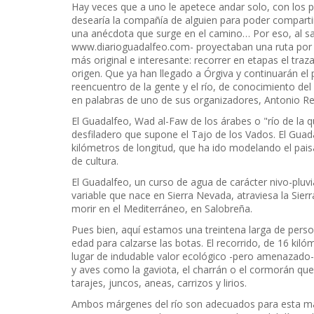
Hay veces que a uno le apetece andar solo, con los 
desearía la compañía de alguien para poder compartir l
una anécdota que surge en el camino… Por eso, al s
www.diarioguadalfeo.com- proyectaban una ruta por 
más original e interesante: recorrer en etapas el tr
origen. Que ya han llegado a Órgiva y continuarán e
reencuentro de la gente y el río, de conocimiento del 
en palabras de uno de sus organizadores, Antonio Re
El Guadalfeo, Wad al-Faw de los árabes o "río de la q
desfiladero que supone el Tajo de los Vados. El Guadal
kilómetros de longitud, que ha ido modelando el paisaj
de cultura.
El Guadalfeo, un curso de agua de carácter nivo-pluvi
variable que nace en Sierra Nevada, atraviesa la Sierra
morir en el Mediterráneo, en Salobreña.
Pues bien, aquí estamos una treintena larga de pers
edad para calzarse las botas. El recorrido, de 16 k
lugar de indudable valor ecológico -pero amenazado-al 
y aves como la gaviota, el charrán o el cormorán que
tarajes, juncos, aneas, carrizos y lirios.
Ambos márgenes del río son adecuados para esta mar