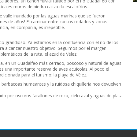
aladores, un cañón fluvial tallado por el río Guadalfeo con
icales muros de piedra caliza da escalofríos.
ste valle inundado por las aguas marinas que se fueron
lones de años! El caminar entre cantos rodados y zonas
cia, en compañía, es irrepetible.
o grandioso. Ya estamos en la confluencia con el río de los
a alcanzar nuestro objetivo. Seguimos por el margen
lemáticos de la ruta, el azud de Vélez.
riba, en un Guadalfeo más cerrado, boscoso y natural de aguas
 es una importante reserva de aves acuícolas. Al poco el
icionada para el turismo: la playa de Vélez.
as barbacoas humeantes y la ruidosa chiquillería nos devuelven
do por oscuros farallones de roca, cielo azul y aguas de plata