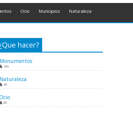
entos
Ocio
Municipios
Naturaleza
¿Que hacer?
Monumentos
185
Naturaleza
40
Ocio
80