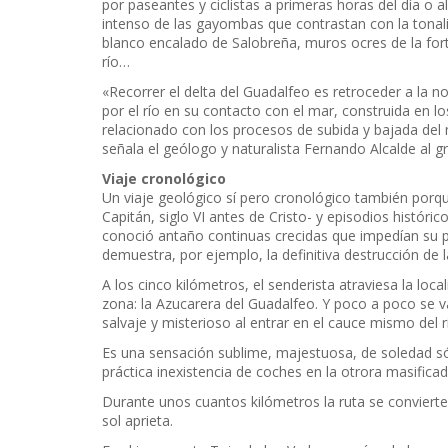
por paseantes y ciclistas a primeras horas del día o a
intenso de las gayombas que contrastan con la tonalida
blanco encalado de Salobreña, muros ocres de la forta
río…
«Recorrer el delta del Guadalfeo es retroceder a la 
por el río en su contacto con el mar, construida en lo
relacionado con los procesos de subida y bajada del n
señala el geólogo y naturalista Fernando Alcalde al g
Viaje cronológico
Un viaje geológico sí pero cronológico también porq
Capitán, siglo VI antes de Cristo- y episodios histór
conoció antaño continuas crecidas que impedían su p
demuestra, por ejemplo, la definitiva destrucción de 
A los cinco kilómetros, el senderista atraviesa la loc
zona: la Azucarera del Guadalfeo. Y poco a poco se v
salvaje y misterioso al entrar en el cauce mismo del r
Es una sensación sublime, majestuosa, de soledad sólo
práctica inexistencia de coches en la otrora masificad
Durante unos cuantos kilómetros la ruta se convierte
sol aprieta.