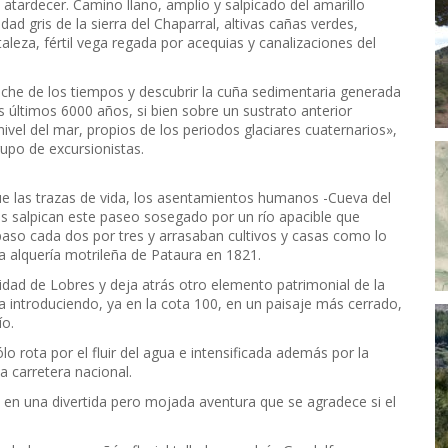
l atardecer. Camino llano, amplio y salpicado del amarillo
d gris de la sierra del Chaparral, altivas cañas verdes,
leza, fértil vega regada por acequias y canalizaciones del
noche de los tiempos y descubrir la cuña sedimentaria generada
s últimos 6000 años, si bien sobre un sustrato anterior
ivel del mar, propios de los periodos glaciares cuaternarios»,
rupo de excursionistas.
ue las trazas de vida, los asentamientos humanos -Cueva del
icos salpican este paseo sosegado por un río apacible que
aso cada dos por tres y arrasaban cultivos y casas como lo
la alquería motrileña de Pataura en 1821.
alidad de Lobres y deja atrás otro elemento patrimonial de la
a introduciendo, ya en la cota 100, en un paisaje más cerrado,
ío.
 rota por el fluir del agua e intensificada además por la
a carretera nacional.
 en una divertida pero mojada aventura que se agradece si el