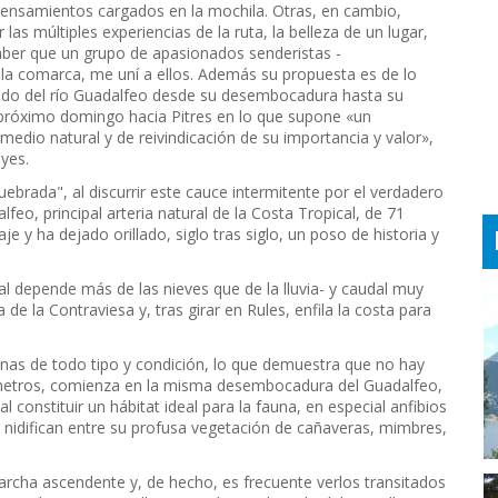
pensamientos cargados en la mochila. Otras, en cambio,
as múltiples experiencias de la ruta, la belleza de un lugar,
aber que un grupo de apasionados senderistas -
la comarca, me uní a ellos. Además su propuesta es de lo
azado del río Guadalfeo desde su desembocadura hasta su
l próximo domingo hacia Pitres en lo que supone «un
medio natural y de reivindicación de su importancia y valor»,
yes.
uebrada", al discurrir este cauce intermitente por el verdadero
feo, principal arteria natural de la Costa Tropical, de 71
e y ha dejado orillado, siglo tras siglo, un poso de historia y
al depende más de las nieves que de la lluvia- y caudal muy
 de la Contraviesa y, tras girar en Rules, enfila la costa para
onas de todo tipo y condición, lo que demuestra que no hay
ilómetros, comienza en la misma desembocadura del Guadalfeo,
constituir un hábitat ideal para la fauna, en especial anfibios
 nidifican entre su profusa vegetación de cañaveras, mimbres,
cha ascendente y, de hecho, es frecuente verlos transitados