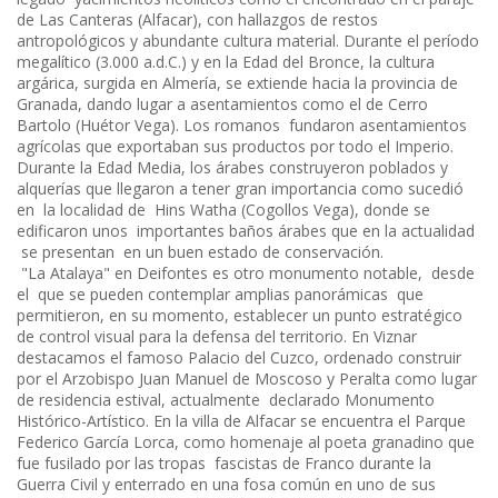
de Las Canteras (Alfacar), con hallazgos de restos
antropológicos y abundante cultura material. Durante el período
megalítico (3.000 a.d.C.) y en la Edad del Bronce, la cultura
argárica, surgida en Almería, se extiende hacia la provincia de
Granada, dando lugar a asentamientos como el de Cerro
Bartolo (Huétor Vega). Los romanos fundaron asentamientos
agrícolas que exportaban sus productos por todo el Imperio.
Durante la Edad Media, los árabes construyeron poblados y
alquerías que llegaron a tener gran importancia como sucedió
en la localidad de Hins Watha (Cogollos Vega), donde se
edificaron unos importantes baños árabes que en la actualidad
se presentan en un buen estado de conservación.
"La Atalaya" en Deifontes es otro monumento notable, desde
el que se pueden contemplar amplias panorámicas que
permitieron, en su momento, establecer un punto estratégico
de control visual para la defensa del territorio. En Viznar
destacamos el famoso Palacio del Cuzco, ordenado construir
por el Arzobispo Juan Manuel de Moscoso y Peralta como lugar
de residencia estival, actualmente declarado Monumento
Histórico-Artístico. En la villa de Alfacar se encuentra el Parque
Federico García Lorca, como homenaje al poeta granadino que
fue fusilado por las tropas fascistas de Franco durante la
Guerra Civil y enterrado en una fosa común en uno de sus