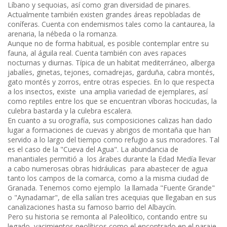
Líbano y sequoias, así como gran diversidad de pinares.
Actualmente también existen grandes áreas repobladas de
coníferas. Cuenta con endemismos tales como la cantaurea, la
arenaria, la nébeda o la romanza.
Aunque no de forma habitual, es posible contemplar entre su
fauna, al águila real. Cuenta también con aves rapaces
nocturnas y diurnas. Típica de un habitat mediterráneo, alberga
jabalíes, ginetas, tejones, comadrejas, garduña, cabra montés,
gato montés y zorros, entre otras especies. En lo que respecta
a los insectos, existe una amplia variedad de ejemplares, así
como reptiles entre los que se encuentran víboras hocicudas, la
culebra bastarda y la culebra escalera.
En cuanto a su orografía, sus composiciones calizas han dado
lugar a formaciones de cuevas y abrigos de montaña que han
servido a lo largo del tiempo como refugio a sus moradores. Tal
es el caso de la "Cueva del Agua". La abundancia de
manantiales permitió a los árabes durante la Edad Medía llevar
a cabo numerosas obras hidráulicas para abastecer de agua
tanto los campos de la comarca, como a la misma ciudad de
Granada. Tenemos como ejemplo la llamada "Fuente Grande"
o "Aynadamar", de ella salían tres acequias que llegaban en sus
canalizaciones hasta su famoso barrio del Albaycín.
Pero su historia se remonta al Paleolítico, contando entre su
legado yacimientos neolíticos como el encontrado en el paraje