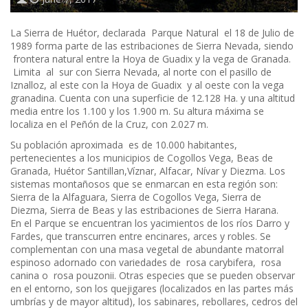
La Sierra de Huétor, declarada Parque Natural el 18 de Julio de
1989 forma parte de las estribaciones de Sierra Nevada, siendo
frontera natural entre la Hoya de Guadix y la vega de Granada.
Limita al sur con Sierra Nevada, al norte con el pasillo de
Iznalloz, al este con la Hoya de Guadix y al oeste con la vega
granadina. Cuenta con una superficie de 12.128 Ha. y una altitud
media entre los 1.100 y los 1.900 m. Su altura máxima se
localiza en el Peñón de la Cruz, con 2.027 m.
Su población aproximada es de 10.000 habitantes,
pertenecientes a los municipios de Cogollos Vega, Beas de
Granada, Huétor Santillan,Víznar, Alfacar, Nívar y Diezma. Los
sistemas montañosos que se enmarcan en esta región son:
Sierra de la Alfaguara, Sierra de Cogollos Vega, Sierra de
Diezma, Sierra de Beas y las estribaciones de Sierra Harana.
En el Parque se encuentran los yacimientos de los ríos Darro y
Fardes, que transcurren entre encinares, arces y robles. Se
complementan con una masa vegetal de abundante matorral
espinoso adornado con variedades de rosa carybifera, rosa
canina o rosa pouzonii. Otras especies que se pueden observar
en el entorno, son los quejigares (localizados en las partes más
umbrías y de mayor altitud), los sabinares, rebollares, cedros del