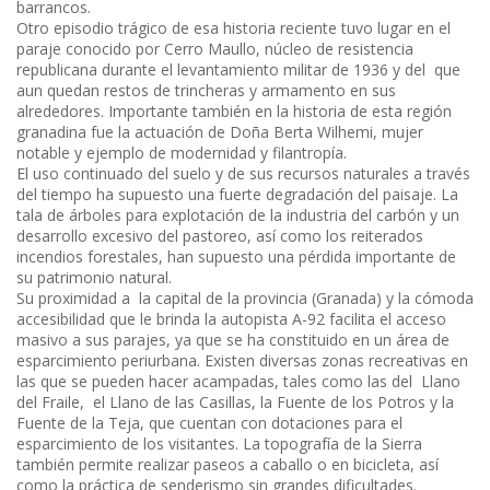
barrancos.
Otro episodio trágico de esa historia reciente tuvo lugar en el
paraje conocido por Cerro Maullo, núcleo de resistencia
republicana durante el levantamiento militar de 1936 y del que
aun quedan restos de trincheras y armamento en sus
alrededores. Importante también en la historia de esta región
granadina fue la actuación de Doña Berta Wilhemi, mujer
notable y ejemplo de modernidad y filantropía.
El uso continuado del suelo y de sus recursos naturales a través
del tiempo ha supuesto una fuerte degradación del paisaje. La
tala de árboles para explotación de la industria del carbón y un
desarrollo excesivo del pastoreo, así como los reiterados
incendios forestales, han supuesto una pérdida importante de
su patrimonio natural.
Su proximidad a la capital de la provincia (Granada) y la cómoda
accesibilidad que le brinda la autopista A-92 facilita el acceso
masivo a sus parajes, ya que se ha constituido en un área de
esparcimiento periurbana. Existen diversas zonas recreativas en
las que se pueden hacer acampadas, tales como las del Llano
del Fraile, el Llano de las Casillas, la Fuente de los Potros y la
Fuente de la Teja, que cuentan con dotaciones para el
esparcimiento de los visitantes. La topografía de la Sierra
también permite realizar paseos a caballo o en bicicleta, así
como la práctica de senderismo sin grandes dificultades.