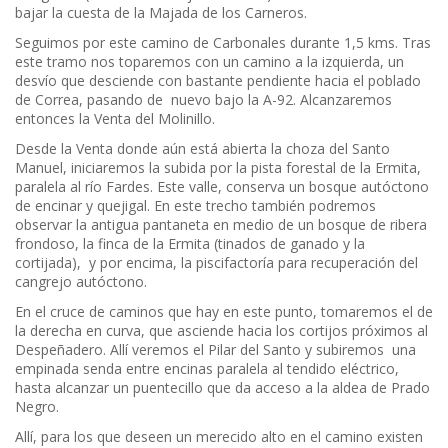
bajar la cuesta de la Majada de los Carneros.
Seguimos por este camino de Carbonales durante 1,5 kms. Tras
este tramo nos toparemos con un camino a la izquierda, un
desvío que desciende con bastante pendiente hacia el poblado
de Correa, pasando de nuevo bajo la A-92. Alcanzaremos
entonces la Venta del Molinillo.
Desde la Venta donde aún está abierta la choza del Santo
Manuel, iniciaremos la subida por la pista forestal de la Ermita,
paralela al río Fardes. Este valle, conserva un bosque autóctono
de encinar y quejigal. En este trecho también podremos
observar la antigua pantaneta en medio de un bosque de ribera
frondoso, la finca de la Ermita (tinados de ganado y la
cortijada), y por encima, la piscifactoría para recuperación del
cangrejo autóctono.
En el cruce de caminos que hay en este punto, tomaremos el de
la derecha en curva, que asciende hacia los cortijos próximos al
Despeñadero. Allí veremos el Pilar del Santo y subiremos una
empinada senda entre encinas paralela al tendido eléctrico,
hasta alcanzar un puentecillo que da acceso a la aldea de Prado
Negro.
Allí, para los que deseen un merecido alto en el camino existen