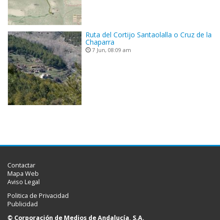
Ruta del Cortijo Santaolalla o Cruz de la
Chaparra
7 Jun, 08:09 am
Contactar
Mapa Web
Aviso Legal
Politica de Privacidad
Publicidad
© Corporación de Medios de Andalucía, S.A.