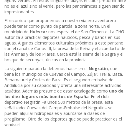
aguas ‘verdes’. En estas singulares playas el color predominante
no es el azul sino el verde, pero las panorámicas siguen siendo
impresionantes.
El recorrido que proponemos a nuestro viajero aventurero
puede tener como punto de partida la zona norte. En el
municipio de
Huéscar
nos espera el de San Clemente. La CHG
autoriza a practicar deportes náuticos, pesca y baños en sus
aguas. Algunos elementos culturales próximos a este pantano
son el canal de Carlos III, la presa de la Reina y el acueducto de
las Ánimas y de los Pilares. Cerca está la sierra de la Sagra y el
bosque de secuoyas, únicas en la provincia.
La siguiente parada la debemos hacer en el
Negratín
, que
baña los municipios de Cuevas del Campo, Zújar, Freila, Baza,
Benamaurel y Cortes de Baza. Es el segundo embalse de
Andalucía por su capacidad y oferta una interesante actividad
acuática. Además presume de estar catalogado como
uno de
los diez lugares más bonitos de España
. En el club
deportivo Negratín –a unos 500 metros de la presa, está
señalizado: Cuevas del Campo-Embalse del Negratín– se
pueden alquilar hidropedales y apuntarse a clases de
piragüismo. Otro de los deportes que se puede practicar es el
windsurf.