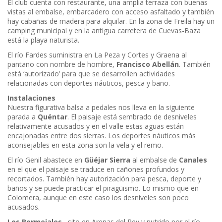
El club cuenta con restaurante, una amplia terraza con buenas
vistas al embalse, embarcadero con acceso asfaltado y también
hay cabañas de madera para alquilar. En la zona de Freila hay un
camping municipal y en la antigua carretera de Cuevas-Baza
está la playa naturista.
El río Fardes suministra en La Peza y Cortes y Graena al
pantano con nombre de hombre,
Francisco Abellán
. También
está ‘autorizado’ para que se desarrollen actividades
relacionadas con deportes náuticos, pesca y baño.
Instalaciones
Nuestra figurativa balsa a pedales nos lleva en la siguiente
parada a
Quéntar
. El paisaje está sembrado de desniveles
relativamente acusados y en el valle estas aguas están
encajonadas entre dos sierras. Los deportes náuticos más
aconsejables en esta zona son la vela y el remo.
El río Genil abastece en
Güéjar Sierra
al embalse de
Canales
en el que el paisaje se traduce en cañones profundos y
recortados. También hay autorización para pesca, deporte y
baños y se puede practicar el piragüismo. Lo mismo que en
Colomera, aunque en este caso los desniveles son poco
acusados.
Los Bermejales
–sito en Arenas del Rey y nutrido por el río