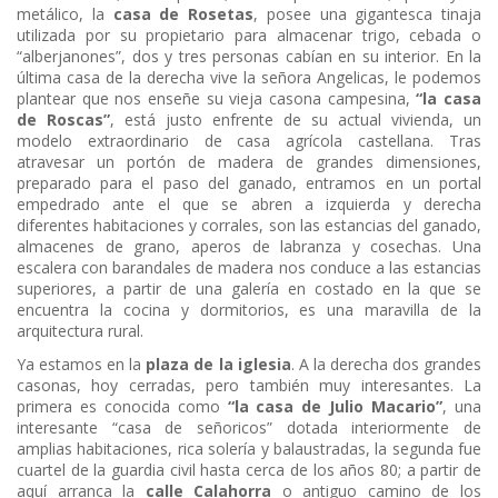
metálico, la
casa de Rosetas
, posee una gigantesca tinaja
utilizada por su propietario para almacenar trigo, cebada o
“alberjanones”, dos y tres personas cabían en su interior. En la
última casa de la derecha vive la señora Angelicas, le podemos
plantear que nos enseñe su vieja casona campesina,
“la casa
de Roscas”
, está justo enfrente de su actual vivienda, un
modelo extraordinario de casa agrícola castellana. Tras
atravesar un portón de madera de grandes dimensiones,
preparado para el paso del ganado, entramos en un portal
empedrado ante el que se abren a izquierda y derecha
diferentes habitaciones y corrales, son las estancias del ganado,
almacenes de grano, aperos de labranza y cosechas. Una
escalera con barandales de madera nos conduce a las estancias
superiores, a partir de una galería en costado en la que se
encuentra la cocina y dormitorios, es una maravilla de la
arquitectura rural.
Ya estamos en la
plaza de la iglesia
. A la derecha dos grandes
casonas, hoy cerradas, pero también muy interesantes. La
primera es conocida como
“la casa de Julio Macario”
, una
interesante “casa de señoricos” dotada interiormente de
amplias habitaciones, rica solería y balaustradas, la segunda fue
cuartel de la guardia civil hasta cerca de los años 80; a partir de
aquí arranca la
calle Calahorra
o antiguo camino de los