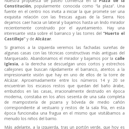
Nuestra propuesta de paseo comienza en la
Plaza de la
Constitución
, popularmente conocida como “la plaza”. Una
fuente en el centro nos invita a iniciar la que promete ser una
exquisita relación con las frescas aguas de la Sierra. Nos
dejamos caer hacia un lateral y bajamos hasta un lindo mirador
recientemente construido por el ayuntamiento. Hay una
interesante vista sobre el barranco y las torres del
“Huerto el
Castillejo”
y de
Alcázar
.
Si giramos a la izquierda veremos las fachadas sureñas de
algunas casas con las técnicas constructivas más antiguas del
Marquesado. Abandonamos el mirador y bajamos por la
calle
Iglesia
, a la derecha se descuelgan unos cortos y estrechos
callejones que buscan rápidamente el barranco, atentos a la
impresionante visión que hay en uno de ellos de la torre de
Alcázar. Aproximadamente entre los números 14 y 20 se
encuentran los escasos restos que quedan del baño árabe,
embutidos en las casas, irracionalmente destruido en época
moderna, constaba en los años sesenta de una sala completa
de mampostería de pizarra y bóveda de medio cañón
correspondiente al vestuario y restos de la sala fría, en esta
época funcionaba una fragua en el mismo que visitábamos a
menudo los niños del barrio.
Más adelante, a la izquierda, tras un portón verde, que hoy es