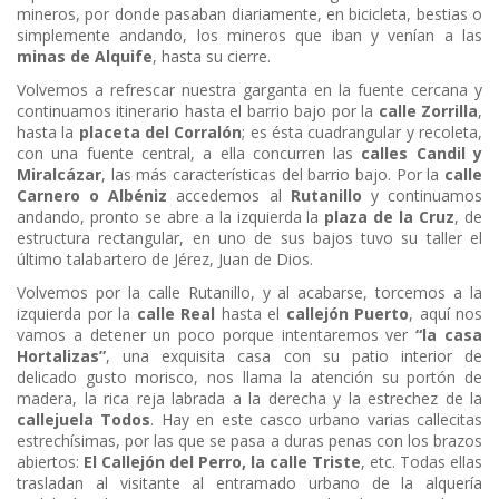
mineros, por donde pasaban diariamente, en bicicleta, bestias o
simplemente andando, los mineros que iban y venían a las
minas de Alquife
, hasta su cierre.
Volvemos a refrescar nuestra garganta en la fuente cercana y
continuamos itinerario hasta el barrio bajo por la
calle Zorrilla
,
hasta la
placeta del Corralón
; es ésta cuadrangular y recoleta,
con una fuente central, a ella concurren las
calles Candil y
Miralcázar
, las más características del barrio bajo. Por la
calle
Carnero o Albéniz
accedemos al
Rutanillo
y continuamos
andando, pronto se abre a la izquierda la
plaza de la Cru
z
, de
estructura rectangular, en uno de sus bajos tuvo su taller el
último talabartero de Jérez, Juan de Dios.
Volvemos por la calle Rutanillo, y al acabarse, torcemos a la
izquierda por la
calle Real
hasta el
callejón Puerto
, aquí nos
vamos a detener un poco porque intentaremos ver
“la casa
Hortalizas”
, una exquisita casa con su patio interior de
delicado gusto morisco, nos llama la atención su portón de
madera, la rica reja labrada a la derecha y la estrechez de la
callejuela Todos
. Hay en este casco urbano varias callecitas
estrechísimas, por las que se pasa a duras penas con los brazos
abiertos:
El Callejón del Perro, la calle Triste
, etc. Todas ellas
trasladan al visitante al entramado urbano de la alquería