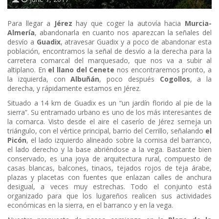
Para llegar a
Jérez
hay que coger la autovía hacia
Murcia-
Almería
, abandonarla en cuanto nos aparezcan la señales del
desvío a
Guadix
, atravesar Guadix y a poco de abandonar esta
población, encontramos la señal de desvío a la derecha para la
carretera comarcal del marquesado, que nos va a subir al
altiplano. En
el llano del Cenete
nos encontraremos pronto, a
la izquierda, con
Albuñán
, poco después
Cogollos
, a la
derecha, y rápidamente estamos en Jérez.
Situado a 14 km de Guadix es un “un jardín florido al pie de la
sierra”. Su entramado urbano es uno de los más interesantes de
la comarca. Visto desde el aire el caserío de Jérez semeja un
triángulo, con el vértice principal, barrio del Cerrillo, señalando
el
Picón
, el lado izquierdo alineado sobre la cornisa del barranco,
el lado derecho y la base abriéndose a la vega. Bastante bien
conservado, es una joya de arquitectura rural, compuesto de
casas blancas, balcones, tinaos, tejados rojos de teja árabe,
plazas y placetas con fuentes que enlazan calles de anchura
desigual, a veces muy estrechas. Todo el conjunto está
organizado para que los lugareños realicen sus actividades
económicas en la sierra, en el barranco y en la vega.