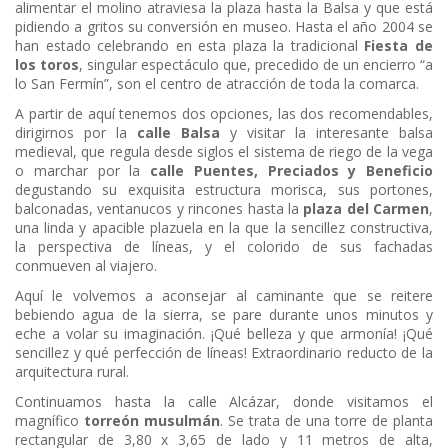
alimentar el molino atraviesa la plaza hasta la Balsa y que está
pidiendo a gritos su conversión en museo. Hasta el año 2004 se
han estado celebrando en esta plaza la tradicional
Fiesta de
los toros
, singular espectáculo que, precedido de un encierro “a
lo San Fermín”, son el centro de atracción de toda la comarca.
A partir de aquí tenemos dos opciones, las dos recomendables,
dirigirnos por la
calle Balsa
y visitar la interesante balsa
medieval, que regula desde siglos el sistema de riego de la vega
o marchar por la
calle Puentes, Preciados y Beneficio
degustando su exquisita estructura morisca, sus portones,
balconadas, ventanucos y rincones hasta la
plaza del Carmen
,
una linda y apacible plazuela en la que la sencillez constructiva,
la perspectiva de líneas, y el colorido de sus fachadas
conmueven al viajero.
Aquí le volvemos a aconsejar al caminante que se reitere
bebiendo agua de la sierra, se pare durante unos minutos y
eche a volar su imaginación. ¡Qué belleza y que armonía! ¡Qué
sencillez y qué perfección de líneas! Extraordinario reducto de la
arquitectura rural.
Continua­mos hasta la calle Alcázar, donde visitamos el
magnífico
torreón musulmán
. Se trata de una torre de planta
rectangular de 3,80 x 3,65 de lado y 11 metros de alta,