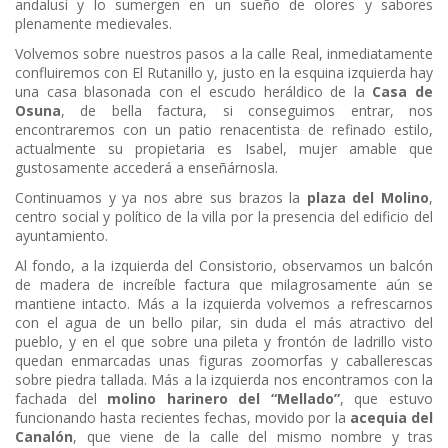
andalusí y lo sumergen en un sueño de olores y sabores
plenamente medievales.
Volvemos sobre nuestros pasos a la calle Real, inmediatamente
confluiremos con El Rutanillo y, justo en la esquina izquierda hay
una casa blasonada con el escudo heráldico de la
Casa de
Osuna
, de bella factura, si conseguimos entrar, nos
encontraremos con un patio renacentista de refinado estilo,
actualmente su propietaria es Isabel, mujer amable que
gustosamente accederá a enseñárnosla.
Continuamos y ya nos abre sus brazos la
plaza del Molino
,
centro social y político de la villa por la presencia del edificio del
ayuntamiento.
Al fondo, a la izquierda del Consistorio, observamos un balcón
de madera de increíble factura que milagrosamente aún se
mantiene intacto. Más a la izquierda volvemos a refrescarnos
con el agua de un bello pilar, sin duda el más atractivo del
pueblo, y en el que sobre una pileta y frontón de ladrillo visto
quedan enmarcadas unas figuras zoomorfas y caballerescas
sobre piedra tallada. Más a la izquierda nos encontramos con la
fachada del
molino harinero del “Mellado”
, que estuvo
funcionando hasta recientes fechas, movido por la
acequia del
Canalón
, que viene de la calle del mismo nombre y tras