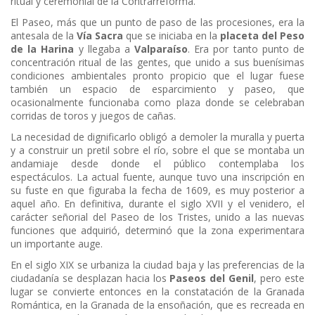
ritual y ceremonial de la Contrarreforma.
El Paseo, más que un punto de paso de las procesiones, era la
antesala de la
Vía Sacra
que se iniciaba en la
placeta del Peso
de la Harina
y llegaba a
Valparaíso
. Era por tanto punto de
concentración ritual de las gentes, que unido a sus buenísimas
condiciones ambientales pronto propicio que el lugar fuese
también un espacio de esparcimiento y paseo, que
ocasionalmente funcionaba como plaza donde se celebraban
corridas de toros y juegos de cañas.
La necesidad de dignificarlo obligó a demoler la muralla y puerta
y a construir un pretil sobre el río, sobre el que se montaba un
andamiaje desde donde el público contemplaba los
espectáculos. La actual fuente, aunque tuvo una inscripción en
su fuste en que figuraba la fecha de 1609, es muy posterior a
aquel año. En definitiva, durante el siglo XVII y el venidero, el
carácter señorial del Paseo de los Tristes, unido a las nuevas
funciones que adquirió, determinó que la zona experimentara
un importante auge.
En el siglo XIX se urbaniza la ciudad baja y las preferencias de la
ciudadanía se desplazan hacia los
Paseos del Genil
, pero este
lugar se convierte entonces en la constatación de la Granada
Romántica, en la Granada de la ensoñación, que es recreada en