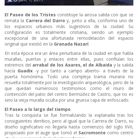
El Paseo de los Tristes
constituye la airosa salida con que se
remata la
Carrera del Darro
y, junto a ella, conforma uno de
los espacios urbanos más sugestivos de la ciudad. Su
configuración es totalmente cristiana, siendo un ejemplo
excepcional de una afortunada remodelación del espacio
original que existió en la
Granada Nazarí
.
En esta época era un área periurbana de la ciudad en que había
murallas, puertas y enlaces entre ellas, pues confluían los
extremos del
arrabal de los Axares, el de Albaida
y la salida
hacía
Guadix
-y por tanto a campo abierto- a través de la
puerta homónima. Todo una compleja trama muraria no
resuelta totalmente por la investigación arqueológica, pero de la
que quedan numerosos testimonios como el muro de
contención del patio del centro Bermúdez de Castro, que no es
sino la vieja muralla oculta por una gruesa capa de enfoscado.
El Paseo a lo largo del tiempo
Tras la conquista se fue formalizando la explanada tras los
consiguientes derribos, pero al igual que la Carrera de Darro, su
diseño significativo no llegaría hasta comienzos del siglo XVII,
propiciado por el auge que tomó el
Sacromonte
como centro