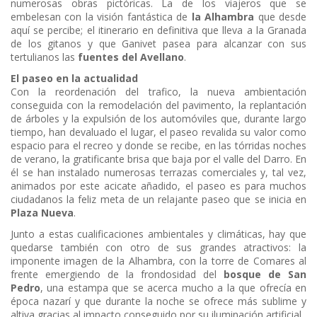
numerosas obras pictóricas. La de los viajeros que se
embelesan con la visión fantástica de
la Alhambra
que desde
aquí se percibe; el itinerario en definitiva que lleva a la Granada
de los gitanos y que Ganivet pasea para alcanzar con sus
tertulianos las
fuentes del Avellano
.
El paseo en la actualidad
Con la reordenación del trafico, la nueva ambientación
conseguida con la remodelación del pavimento, la replantación
de árboles y la expulsión de los automóviles que, durante largo
tiempo, han devaluado el lugar, el paseo revalida su valor como
espacio para el recreo y donde se recibe, en las tórridas noches
de verano, la gratificante brisa que baja por el valle del Darro. En
él se han instalado numerosas terrazas comerciales y, tal vez,
animados por este acicate añadido, el paseo es para muchos
ciudadanos la feliz meta de un relajante paseo que se inicia en
Plaza Nueva
.
Junto a estas cualificaciones ambientales y climáticas, hay que
quedarse también con otro de sus grandes atractivos: la
imponente imagen de la Alhambra, con la torre de Comares al
frente emergiendo de la frondosidad del
bosque de San
Pedro
, una estampa que se acerca mucho a la que ofrecía en
época nazarí y que durante la noche se ofrece más sublime y
altiva gracias al impacto conseguido por su iluminación artificial.