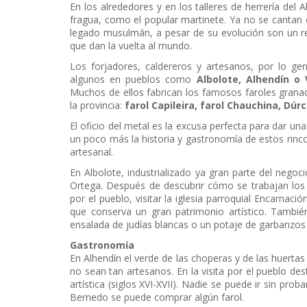
En los alrededores y en los talleres de herrería del 
fragua, como el popular martinete. Ya no se cantan 
legado musulmán, a pesar de su evolución son un re
que dan la vuelta al mundo.
Los forjadores, caldereros y artesanos, por lo ge
algunos en pueblos como
Albolote, Alhendín o 
Muchos de ellos fabrican los famosos faroles gran
la provincia:
farol Capileira, farol Chauchina, Dúrc
El oficio del metal es la excusa perfecta para dar un
un poco más la historia y gastronomía de estos rincon
artesanal.
En Albolote, industrializado ya gran parte del nego
Ortega. Después de descubrir cómo se trabajan los
por el pueblo, visitar la iglesia parroquial Encarnac
que conserva un gran patrimonio artístico. Tambi
ensalada de judías blancas o un potaje de garbanzos 
Gastronomía
En Alhendín el verde de las choperas y de las huerta
no sean tan artesanos. En la visita por el pueblo des
artística (siglos XVI-XVII). Nadie se puede ir sin prob
Bernedo se puede comprar algún farol.