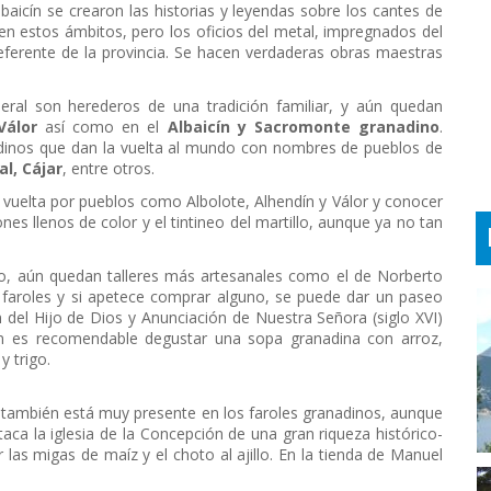
Albaicín se crearon las historias y leyendas sobre los cantes de
en estos ámbitos, pero los oficios del metal, impregnados del
ferente de la provincia. Se hacen verdaderas obras maestras
neral son herederos de una tradición familiar, y aún quedan
Válor
así como en el
Albaicín y Sacromonte granadino
.
adinos que dan la vuelta al mundo con nombres de pueblos de
al, Cájar
, entre otros.
a vuelta por pueblos como Albolote, Alhendín y Válor y conocer
es llenos de color y el tintineo del martillo, aunque ya no tan
cio, aún quedan talleres más artesanales como el de Norberto
 faroles y si apetece comprar alguno, se puede dar un paseo
ión del Hijo de Dios y Anunciación de Nuestra Señora (siglo XVI)
én es recomendable degustar una sopa granadina con arroz,
y trigo.
s también está muy presente en los faroles granadinos, aunque
taca la iglesia de la Concepción de una gran riqueza histórico-
ar las migas de maíz y el choto al ajillo. En la tienda de Manuel