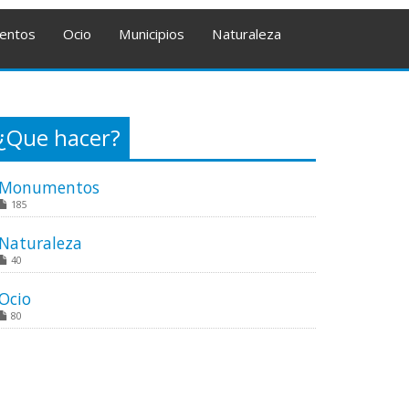
entos
Ocio
Municipios
Naturaleza
¿Que hacer?
Monumentos
185
Naturaleza
40
Ocio
80