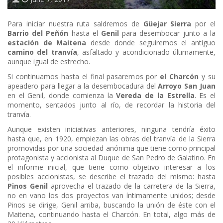
Para iniciar nuestra ruta saldremos de
Güejar Sierra
por el
Barrio del Peñón
hasta el
Genil
para desembocar junto a la
estación de Maitena
desde donde seguiremos el antiguo
camino del tranvía
, asfaltado y acondicionado últimamente,
aunque igual de estrecho.
Si continuamos hasta el final pasaremos por
el Charcón
y su
apeadero para llegar a la desembocadura del
Arroyo San Juan
en el Genil, donde comienza la
Vereda de la Estrella
. Es el
momento, sentados junto al río, de recordar la historia del
tranvía.
Aunque existen iniciativas anteriores, ninguna tendría éxito
hasta que, en 1920, empiezan las obras del tranvía de la Sierra
promovidas por una sociedad anónima que tiene como principal
protagonista y accionista al Duque de San Pedro de Galatino. En
el informe inicial, que tiene como objetivo interesar a los
posibles accionistas, se describe el trazado del mismo: hasta
Pinos Genil
aprovecha el trazado de la carretera de la Sierra,
no en vano los dos proyectos van íntimamente unidos; desde
Pinos se dirige, Genil arriba, buscando la unión de éste con el
Maitena, continuando hasta el Charcón. En total, algo más de