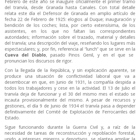
Febrero de este año se inaugure oficialmente el primer tramo
del tranvía, desde Granada hasta Canales. Con total detalle
relata este día el Defensor de Granada en amplio artículo de
fecha 22 de Febrero de 1925: elogios al Duque; inauguración y
bendición de los coches; lista, por cierto extensísima, de los
asistentes, en los que no faltan las correspondientes
autoridades; información sobre el trazado, material y detalles
del tranvía; una descripción del viaje, reseñando los lugares más
espectaculares; y, por fin, referencia al “lunch” que se sirve en la
Cueva del Diablo
, pasado Pinos Genil, y en el que se
pronuncian los discursos de rigor.
Con la llegada de la República, y sin explicación aparente, se
produce una situación de conflictividad laboral que va a
desembocar en que, en Junio de 1931, la compañía despida a
todos los trabajadores y cese en la actividad. El 13 de Julio el
tranvía deja de funcionar y el 30 del mismo mes el estado se
incauta provisionalmente del mismo. A pesar de recursos y
gestiones, el día 9 de Junio de 1934 el tranvía pasa a depender
definitivamente del Comité de Explotación de Ferrocarriles del
Estado.
Sigue funcionando durante la Guerra Civil y, a raíz de la
necesidad de tareas de reconstrucción y repoblación forestal,
unido a intereses mineros y deportivos, se plantea ampliar la