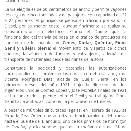
20 kilómetros.
La vía elegida es de 60 centímetros de ancho y permite vagones
de carga de cinco toneladas y de pasajeros con capacidad de 22
a 24 personas. Al principio se piensa en tracción por vapor o
Diesel, por su menor costo, aunque finalmente se realiza su
transformación en eléctrico. Estima el Duque que la
funcionalidad del tranvía se basa en el tráfico de productos de
consumo de los pueblos de
Cenes, Dúdar, Quéntar, Pinos
Genil y Güéjar Sierra
; el movimiento de viajeros de dichos
pueblos; la afluencia de turistas y extranjeros; además del
transporte de materiales desde las minas de la zona.
Constituida la sociedad y obtenidas las autorizaciones
correspondientes, comienzan las obras -con el total apoyo de
Vicente Rodríguez Díaz, alcalde de Güéjar Sierra- en los
primeros meses del año 1921, bajo la dirección de los
ingenieros Enrique Gómez López y José Morell.A finales de 1921
se ha construido el puente sobre el Genil y se trabaja de Pinos
Genil hacia arriba, así como en la perforación de túneles.
A pesar de múltiples dificultades legales, en Febrero de 1925 se
firma la Real Orden que autoriza el funcionamiento del tranvía
hasta el puente del Blanquillo, uno de los primeros de hormigón
de España, y ello supone que, en la mañana del día 21 de