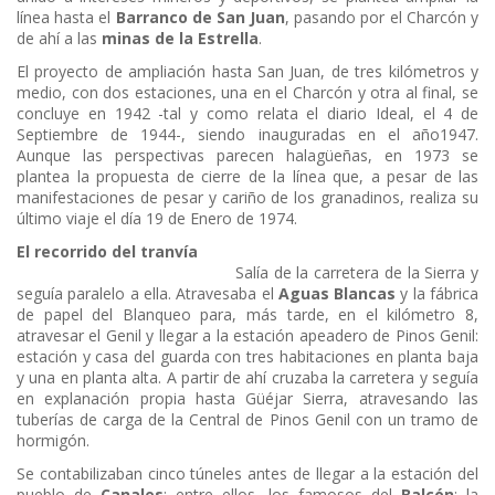
línea hasta el
Barranco de San Juan
, pasando por el Charcón y
de ahí a las
minas de la Estrella
.
El proyecto de ampliación hasta San Juan, de tres kilómetros y
medio, con dos estaciones, una en el Charcón y otra al final, se
concluye en 1942 -tal y como relata el diario Ideal, el 4 de
Septiembre de 1944-, siendo inauguradas en el año1947.
Aunque las perspectivas parecen halagüeñas, en 1973 se
plantea la propuesta de cierre de la línea que, a pesar de las
manifestaciones de pesar y cariño de los granadinos, realiza su
último viaje el día 19 de Enero de 1974.
El recorrido del tranvía
Salía de la carretera de la Sierra y
seguía paralelo a ella. Atravesaba el
Aguas Blancas
y la fábrica
de papel del Blanqueo para, más tarde, en el kilómetro 8,
atravesar el Genil y llegar a la estación apeadero de Pinos Genil:
estación y casa del guarda con tres habitaciones en planta baja
y una en planta alta. A partir de ahí cruzaba la carretera y seguía
en explanación propia hasta Güéjar Sierra, atravesando las
tuberías de carga de la Central de Pinos Genil con un tramo de
hormigón.
Se contabilizaban cinco túneles antes de llegar a la estación del
pueblo de
Canales
: entre ellos, los famosos del
Balcón
; la