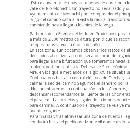
Esta es una ruta de unas siete horas de duración a lo
valle del Río Monachil. Un trayecto no señalizado y q
Ayuntamiento de Monachil para comprender el principa
largo del camino salta a la vista la radical transforma
cambiando hasta llegar a los pies de la Vega.
Partimos de la Fuente del Mirlo en Pradollano, para t
a más de 2.000 metros de altura, por lo que se recom
temperaturas según la época del año.
En esta zona, aún podemos observar los restos de algu
dedicados al cultivo tanto de secano como de regadí
para llegar a una bifurcación que tomaremos hacia l
robledal perteneciente a la Dehesa de San Jerónimo. 
Aire, en los que a mediados del siglo XX, se situaba 
Continuamos hasta la central eléctrica de Diechar, 
calmar la sed del camino.Seguimos el sendero por la
Nos adentraremos a continuación en los Cahorros, ha
descansar recomendamos la Fuente de las Chorreras 
el paraje de Las Azuelas y siguiendo la impresionant
para caminar. A continuación el trayecto se vuelve m
puente colgante.
Para finalizar, tras atravesar una zona de huertos lleg
conducirá hasta el pueblo de Monachil donde disfruta