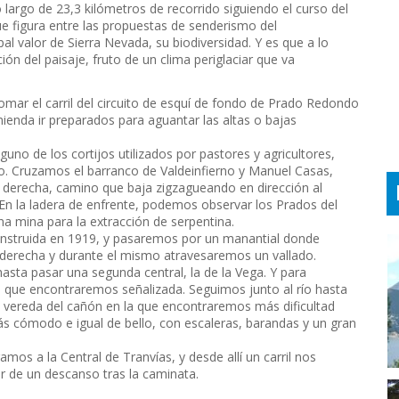
 largo de 23,3 kilómetros de recorrido siguiendo el curso del
ue figura entre las propuestas de senderismo del
l valor de Sierra Nevada, su biodiversidad. Y es que a lo
ción del paisaje, fruto de un clima periglaciar que va
omar el carril del circuito de esquí de fondo de Prado Redondo
ienda ir preparados para aguantar las altas o bajas
no de los cortijos utilizados por pastores y agricultores,
o. Cruzamos el barranco de Valdeinfierno y Manuel Casas,
a derecha, camino que baja zigzagueando en dirección al
En la ladera de enfrente, podemos observar los Prados del
una mina para la extracción de serpentina.
construida en 1919, y pasaremos por un manantial donde
 derecha y durante el mismo atravesaremos un vallado.
sta pasar una segunda central, la de la Vega. Y para
que encontraremos señalizada. Seguimos junto al río hasta
e vereda del cañón en la que encontraremos más dificultad
ás cómodo e igual de bello, con escaleras, barandas y un gran
amos a la Central de Tranvías, y desde allí un carril nos
r de un descanso tras la caminata.