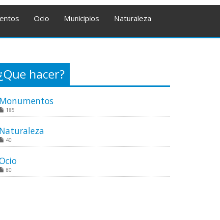
entos
Ocio
Municipios
Naturaleza
¿Que hacer?
Monumentos
185
Naturaleza
40
Ocio
80