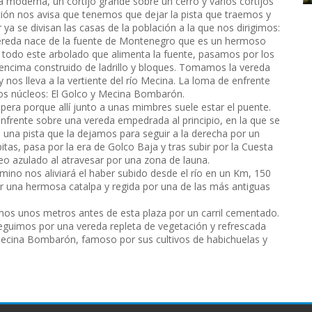
moderna, un cortijo grande sobre un cerro y varios cortijos
ación nos avisa que tenemos que dejar la pista que traemos y
ya se divisan las casas de la población a la que nos dirigimos:
vereda nace de la fuente de Montenegro que es un hermoso
e todo este arbolado que alimenta la fuente, pasamos por los
 y encima construido de ladrillo y bloques. Tomamos la vereda
y nos lleva a la vertiente del río Mecina. La loma de enfrente
dos núcleos: El Golco y Mecina Bombarón.
hopera porque allí junto a unas mimbres suele estar el puente.
frente sobre una vereda empedrada al principio, en la que se
 una pista que la dejamos para seguir a la derecha por un
itas, pasa por la era de Golco Baja y tras subir por la Cuesta
eo azulado al atravesar por una zona de launa.
mino nos aliviará el haber subido desde el río en un Km, 150
r una hermosa catalpa y regida por una de las más antiguas
s unos metros antes de esta plaza por un carril cementado.
seguimos por una vereda repleta de vegetación y refrescada
Mecina Bombarón, famoso por sus cultivos de habichuelas y