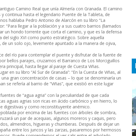
l antiguo Camino Real que unía Almería con Granada. El camino
 y continua hasta el legendario Puente de la Tableta, de
ya nos hablaba Pedro Antonio de Alarcón en su libro “La
r: “Para llegar a la población y a sus cuatro barrios (llamados
asar un hondo torrente que corta el camino, y que es la defensa
ra del siglo XVI como punto estratégico. Sobre aquella
, de un solo ojo, levemente apuntado a la manera de ojiva,
 del río para contemplar el puente y disfrutar de la fuente de
 por bellos parajes, cruzamos el Barranco de Los Morciguillos
era principal, hasta llegar al paraje de Cuesta Viñas.
ar en su libro “Al Sur de Granada”: “En la Cuesta de Viñas, al
a una gran concentración de casas – lo que se denominaría un
n se refería al barrio de “Viñas”, que existió en este lugar
fuentes de “agua agria” con la peculiaridad de que cada
as aguas agrias son ricas en ácido carbónico y en hierro, lo
te digestivas y como reconstituyente anémico.
epoblada por encima de las fuentes con árboles de sombra,
cruzará un par de acequias, algunos moreros y caquis, pero
dos, almendros, higueras y chumberas. Después de dejar un
compaña entre los juncos y las zarzas, pasaremos por hermosos
cos. Puede sorprendernos el ver salir entre el arbolado