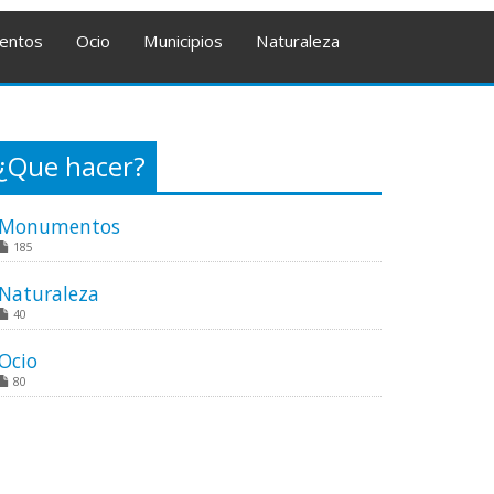
entos
Ocio
Municipios
Naturaleza
¿Que hacer?
Monumentos
185
Naturaleza
40
Ocio
80