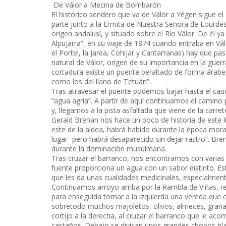
De Válor a Mecina de Bombarón
El histórico sendero que va de Válor a Yégen sigue e
parte junto a la Ermita de Nuestra Señora de Lourdes
origen andalusí, y situado sobre el Río Válor. De él 
Alpujarra”, en su viaje de 1874 cuando entraba en Válo
el Portel, la Jarea, Cohijar y Cantarranas) hay que p
natural de Válor, origen de su importancia en la guer
cortadura existe un puente peraltado de forma árabe
como los del llano de Tetuán”.
Tras atravesar el puente podemos bajar hasta el cauce
“agua agria”. A partir de aquí continuamos el camino
y, llegamos a la pista asfaltada que viene de la carret
Gerald Brenan nos hace un poco de historia de este lug
este de la aldea, habrá habido durante la época mor
lugar- pero habrá desaparecido sin dejar rastro”. Brena
durante la dominación musulmana.
Tras cruzar el barranco, nos encontramos con varias 
fuente proporciona un agua con un sabor distinto. Est
que les da unas cualidades medicinales, especialmen
Continuamos arroyo arriba por la Rambla de Viñas, r
para enseguida tomar a la izquierda una vereda que 
sobretodo muchos majoletos, olivos, almeces, grana
cortijo a la derecha, al cruzar el barranco que le a
castaños. Debajo se divisan unos grandes chopos blan