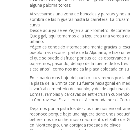
alguna paloma torcaz.
Atravesamos una zona de bancales y paratas y nos a
sombra de las higueras hasta la carretera. La cruzamo
curva.
Desde aquí ya se ve Yégen a un kilómetro. Recorremos
Quegigal, aquí tomamos a la izquierda una vereda que 
urbano.
Yégen es conocido internacionalmente gracias al escri
pueblo tras recorrer parte de la Alpujarra, e hizo un 
el que se puede disfrutar por sus calles observando s
bajaremos, pasando, debajo de la fuente de los tres 
siete años”, como nos indica la placa colocada en su
En el barrio mas bajo del pueblo cruzaremos por la pl
la plaza de la Ermita con su fuente hexagonal en med
llevará al cementerio del pueblo, y desde aquí una pi
Lomas, ramblas y cárcavas se entrecruzan cubriendo 
la Contraviesa. Esta sierra está coronada por el Cerra
Dejamos por la pista los desvíos que nos encontramo
reconoce porque bajo una higuera tiene unos pequeñ
beberemos de un hermoso nacimiento: el Salto del Gi
en Montenegro, una cortijada rodeada de olivos.