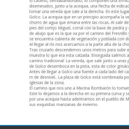
El caserío, semiabandonado, lo componen una Ermita 
diseminados. Junto a la acequia, una flecha de indic
tomar una vereda que sale a la derecha. En este lugar 
Golco. La acequia que en un principio acompaña la 
chorro de agua que emana entre las rocas. Al salir d
pies del cortijo Miguel, corral con la base de piedra
de abajo que es la que va por el camino del Fresnillo 
se encuentra cubierta de vegetación y poblada con 
Al llegar al río nos acercamos a la parte alta de la c
Tras cruzarlo descendemos unos metros para subir en
muestra lo que era esta calzada. Enseguida salimos a
camino tradicional: La vereda, que sale junto a unas p
de Golco desemboca en la pista, esta de color grisác
Antes de llegar a Golco una fuente a cada lado del ca
m de desnivel.. La plaza de Golco está sombreada po
Iglesias de la zona.
El camino que nos une a Mecina Bombarón lo tomamo
Este lo dejamos a la derecha en su primera curva y 
por una acequia hasta adentrarnos en el pueblo de 
sus exquisitas manzanas de invierno.