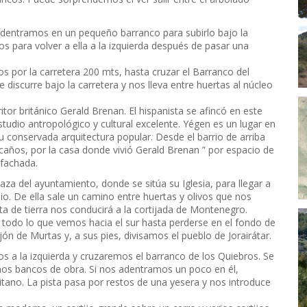
dentramos en un pequeño barranco para subirlo bajo la
s para volver a ella a la izquierda después de pasar una
 por la carretera 200 mts, hasta cruzar el Barranco del
discurre bajo la carretera y nos lleva entre huertas al núcleo
tor británico Gerald Brenan. El hispanista se afincó en este
estudio antropológico y cultural excelente. Yégen es un lugar en
u conservada arquitectura popular. Desde el barrio de arriba
caños, por la casa donde vivió Gerald Brenan ” por espacio de
 fachada.
aza del ayuntamiento, donde se sitúa su Iglesia, para llegar a
io. De ella sale un camino entre huertas y olivos que nos
sta de tierra nos conducirá a la cortijada de Montenegro.
todo lo que vemos hacia el sur hasta perderse en el fondo de
jón de Murtas y, a sus pies, divisamos el pueblo de Jorairátar.
s a la izquierda y cruzaremos el barranco de los Quiebros. Se
os bancos de obra. Si nos adentramos un poco en él,
tano. La pista pasa por restos de una yesera y nos introduce