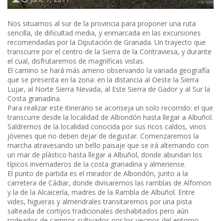
Nos situamos al sur de la provincia para proponer una ruta
sencilla, de dificultad media, y enmarcada en las excursiones
recomendadas por la Diputación de Granada. Un trayecto que
transcurre por el centro de la Sierra de la Contraviesa, y durante
el cual, disfrutaremos de magníficas vistas.
El camino se hará más ameno observando la variada geografía
que se presenta en la zona: en la distancia al Oeste la Sierra
Lujar, al Norte Sierra Nevada, al Este Sierra de Gador y al Sur la
Costa granadina.
Para realizar este itinerario se aconseja un solo recorrido: el que
transcurre desde la localidad de Albondón hasta llegar a Albuñol.
Saldremos de la localidad conocida por sus ricos caldos, vinos
jóvenes que no deben dejar de degustar. Comenzaremos la
marcha atravesando un bello paisaje que se irá alternando con
un mar de plástico hasta llegar a Albuñol, donde abundan los
típicos invernaderos de la costa granadina y almeriense.
El punto de partida es el mirador de Albondón, junto a la
carretera de Cádiar, donde divisaremos las ramblas de Alfornon
y la de la Alcaicería, madres de la Rambla de Albuñol. Entre
vides, higueras y almendrales transitaremos por una pista
salteada de cortijos tradicionales deshabitados pero aún
rodeados de campos cultivados por los vecinos del entorno.