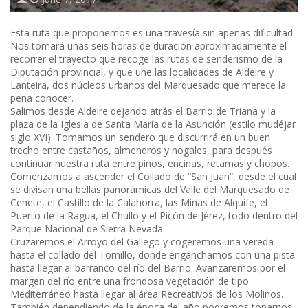
Esta ruta que proponemos es una travesía sin apenas dificultad.
Nos tomará unas seis horas de duración aproximadamente el
recorrer el trayecto que recoge las rutas de senderismo de la
Diputación provincial, y que une las localidades de Aldeire y
Lanteira, dos núcleos urbanos del Marquesado que merece la
pena conocer.
Salimos desde Aldeire dejando atrás el Barrio de Triana y la
plaza de la Iglesia de Santa María de la Asunción (estilo mudéjar
siglo XVI). Tomamos un sendero que discurrirá en un buen
trecho entre castaños, almendros y nogales, para después
continuar nuestra ruta entre pinos, encinas, retamas y chopos.
Comenzamos a ascender el Collado de “San Juan”, desde el cual
se divisan una bellas panorámicas del Valle del Marquesado de
Cenete, el Castillo de la Calahorra, las Minas de Alquife, el
Puerto de la Ragua, el Chullo y el Picón de Jérez, todo dentro del
Parque Nacional de Sierra Nevada.
Cruzaremos el Arroyo del Gallego y cogeremos una vereda
hasta el collado del Tomillo, donde enganchamos con una pista
hasta llegar al barranco del río del Barrio. Avanzaremos por el
margen del río entre una frondosa vegetación de tipo
Mediterráneo hasta llegar al área Recreativos de los Molinos.
También dependiendo de la época del año podremos toparnos