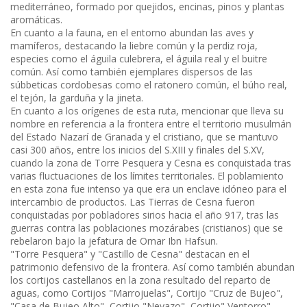
mediterráneo, formado por quejidos, encinas, pinos y plantas
aromáticas.
En cuanto a la fauna, en el entorno abundan las aves y
mamíferos, destacando la liebre común y la perdiz roja,
especies como el águila culebrera, el águila real y el buitre
común. Así como también ejemplares dispersos de las
súbbeticas cordobesas como el ratonero común, el búho real,
el tejón, la garduña y la jineta.
En cuanto a los orígenes de esta ruta, mencionar que lleva su
nombre en referencia a la frontera entre el territorio musulmán
del Estado Nazarí de Granada y el cristiano, que se mantuvo
casi 300 años, entre los inicios del S.XIII y finales del S.XV,
cuando la zona de Torre Pesquera y Cesna es conquistada tras
varias fluctuaciones de los límites territoriales. El poblamiento
en esta zona fue intenso ya que era un enclave idóneo para el
intercambio de productos. Las Tierras de Cesna fueron
conquistadas por pobladores sirios hacia el año 917, tras las
guerras contra las poblaciones mozárabes (cristianos) que se
rebelaron bajo la jefatura de Omar Ibn Hafsun.
"Torre Pesquera" y "Castillo de Cesna" destacan en el
patrimonio defensivo de la frontera. Así como también abundan
los cortijos castellanos en la zona resultado del reparto de
aguas, como Cortijos "Marrojuelas", Cortijo "Cruz de Bujeo",
"Casa de Bujeo Alto", Cortijo "Nevazo", Cortijo" Ventorro",