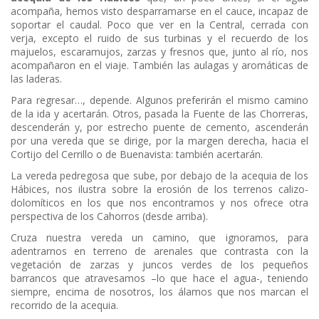
acompaña, hemos visto desparramarse en el cauce, incapaz de
soportar el caudal. Poco que ver en la Central, cerrada con
verja, excepto el ruido de sus turbinas y el recuerdo de los
majuelos, escaramujos, zarzas y fresnos que, junto al río, nos
acompañaron en el viaje. También las aulagas y aromáticas de
las laderas.
Para regresar…, depende. Algunos preferirán el mismo camino
de la ida y acertarán. Otros, pasada la Fuente de las Chorreras,
descenderán y, por estrecho puente de cemento, ascenderán
por una vereda que se dirige, por la margen derecha, hacia el
Cortijo del Cerrillo o de Buenavista: también acertarán.
La vereda pedregosa que sube, por debajo de la acequia de los
Hábices, nos ilustra sobre la erosión de los terrenos calizo-
dolomíticos en los que nos encontramos y nos ofrece otra
perspectiva de los Cahorros (desde arriba).
Cruza nuestra vereda un camino, que ignoramos, para
adentrarnos en terreno de arenales que contrasta con la
vegetación de zarzas y juncos verdes de los pequeños
barrancos que atravesamos –lo que hace el agua-, teniendo
siempre, encima de nosotros, los álamos que nos marcan el
recorrido de la acequia.