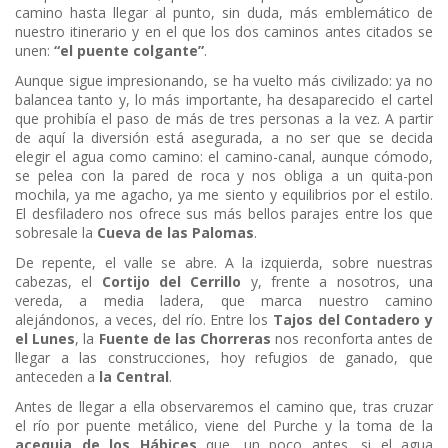
camino hasta llegar al punto, sin duda, más emblemático de
nuestro itinerario y en el que los dos caminos antes citados se
unen:
“el puente colgante”
.
Aunque sigue impresionando, se ha vuelto más civilizado: ya no
balancea tanto y, lo más importante, ha desaparecido el cartel
que prohibía el paso de más de tres personas a la vez. A partir
de aquí la diversión está asegurada, a no ser que se decida
elegir el agua como camino: el camino-canal, aunque cómodo,
se pelea con la pared de roca y nos obliga a un quita-pon
mochila, ya me agacho, ya me siento y equilibrios por el estilo.
El desfiladero nos ofrece sus más bellos parajes entre los que
sobresale la
Cueva de las Palomas
.
De repente, el valle se abre. A la izquierda, sobre nuestras
cabezas, el
Cortijo del Cerrillo
y, frente a nosotros, una
vereda, a media ladera, que marca nuestro camino
alejándonos, a veces, del río. Entre los
Tajos del Contadero y
el Lunes
, la
Fuente de las Chorreras
nos reconforta antes de
llegar a las construcciones, hoy refugios de ganado, que
anteceden a
la Central
.
Antes de llegar a ella observaremos el camino que, tras cruzar
el río por puente metálico, viene del Purche y la toma de la
acequia de los Hábices
que, un poco antes, si el agua