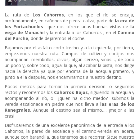
La ruta de
Los Cahorros
, en los que el río se encaja,
profundamente, en cañones de piedra caliza, parte de
la era de
los Portachuelos
–que nos ofrece unas buenas vistas de
la
vega de Monachil
y la entrada a los Cahorros-, en el
Camino
del Purche
, donde dejaremos el coche.
Bajamos por el asfalto corto trecho y a la izquierda, por tierra,
empezamos nuestra ruta. Campos de cultivo y cortijos nos
acompañan: membrillos, olivos, algún cerezo, viñas…, de todo
un poco y, sobre todo, agua: la que, al acabar la pista, nos dirige
hacia la derecha ya que por encima de la acequia primero, y
junto a ella después, nos encaminamos a nuestro destino.
Pocos metros para tomar la primera decisión: o seguimos
rectos y recorremos los
Cahorros Bajos
, siguiendo la acequia y
acompañando al río, o -¿quién ha dicho miedo?- subimos la
vereda escalonada en piedra que nos lleva a
las eras de los
Renegrales
. Aunque el destino sea el mismo…, ¡mejor a las
eras!
Disfrutaremos de una excelente panorámica de la entrada a los
Cahorros, la pared de escalada y el camino-vereda en ladera,
aunque con barandilla, que tenemos que recorrer. Sigue nuestro