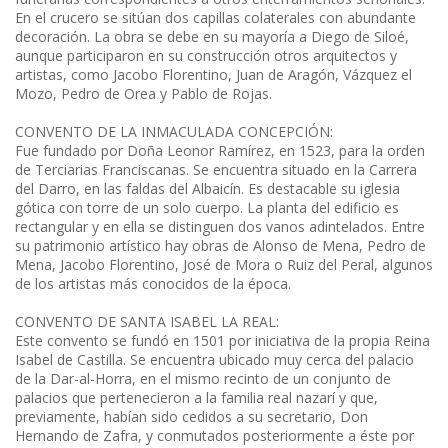
En el crucero se sitúan dos capillas colaterales con abundante
decoración. La obra se debe en su mayoría a Diego de Siloé,
aunque participaron en su construcción otros arquitectos y
artistas, como Jacobo Florentino, Juan de Aragón, Vázquez el
Mozo, Pedro de Orea y Pablo de Rojas.
CONVENTO DE LA INMACULADA CONCEPCIÓN:
Fue fundado por Doña Leonor Ramírez, en 1523, para la orden
de Terciarias Franciscanas. Se encuentra situado en la Carrera
del Darro, en las faldas del Albaicín. Es destacable su iglesia
gótica con torre de un solo cuerpo. La planta del edificio es
rectangular y en ella se distinguen dos vanos adintelados. Entre
su patrimonio artístico hay obras de Alonso de Mena, Pedro de
Mena, Jacobo Florentino, José de Mora o Ruiz del Peral, algunos
de los artistas más conocidos de la época.
CONVENTO DE SANTA ISABEL LA REAL:
Este convento se fundó en 1501 por iniciativa de la propia Reina
Isabel de Castilla. Se encuentra ubicado muy cerca del palacio
de la Dar-al-Horra, en el mismo recinto de un conjunto de
palacios que pertenecieron a la familia real nazarí y que,
previamente, habían sido cedidos a su secretario, Don
Hernando de Zafra, y conmutados posteriormente a éste por