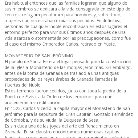
Era habitual entonces que las familias lograran que alguno de
sus miembros se dedicara a la vida consagrada en este tipo de
centros, refugium pecatorum para hombres y, sobre todo,
mujeres que necesitaban expiar sus pecados. En definitiva,
personas de cualquier índole encontraban en estos lugares el
entorno perfecto para vivir sus últimos años después de una
vida azarosa o atormentada por las preocupaciones, como fue
el caso del mismo Emperador Carlos, retirado en Yuste.
MONASTERIO DE SAN JERÓNIMO:
El pueblo de Santa Fe era el lugar pensado para la construcción
de la Iglesia-Monasterio de las monjas Jerónimas. Sin embargo,
antes de la toma de Granada se trasladó a unas antiguas
propiedades de los reyes árabes de Granada llamadas la
Huertas del Nublo.
Estos terrenos fueron cedidos, junto con toda la piedra de la
Puerta de Elvira, a la Orden de los Jerónimos para que
procedieran a su edificación.
En 1523, Carlos V cedió la capilla mayor del Monasterio de San
Jerónimo para la sepultura del Gran Capitán, Gonzalo Fernández
de Córdoba, y de su viuda, la Duquesa de Sesa.
Es sin duda una de las joyas del arte del Renacimiento en
Granada. En su claustro encontramos numerosas capillas
funerarias correspondientes a otros enterramientos señoriales.