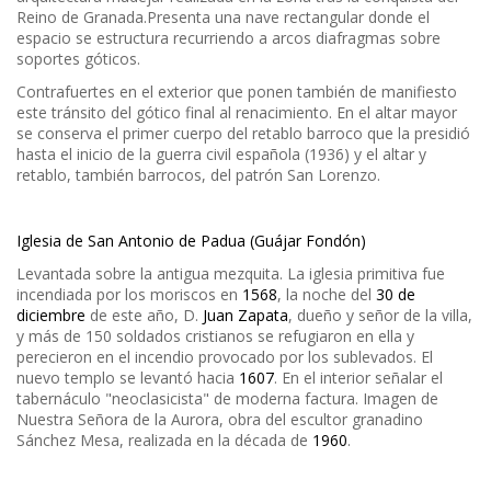
Reino de Granada.Presenta una nave rectangular donde el
espacio se estructura recurriendo a arcos diafragmas sobre
soportes góticos.
Contrafuertes en el exterior que ponen también de manifiesto
este tránsito del gótico final al renacimiento. En el altar mayor
se conserva el primer cuerpo del retablo barroco que la presidió
hasta el inicio de la guerra civil española (1936) y el altar y
retablo, también barrocos, del patrón San Lorenzo.
Iglesia de San Antonio de Padua (Guájar Fondón)
Levantada sobre la antigua mezquita. La iglesia primitiva fue
incendiada por los moriscos en
1568
, la noche del
30 de
diciembre
de este año, D.
Juan Zapata
, dueño y señor de la villa,
y más de 150 soldados cristianos se refugiaron en ella y
perecieron en el incendio provocado por los sublevados. El
nuevo templo se levantó hacia
1607
. En el interior señalar el
tabernáculo "neoclasicista" de moderna factura. Imagen de
Nuestra Señora de la Aurora, obra del escultor granadino
Sánchez Mesa, realizada en la década de
1960
.