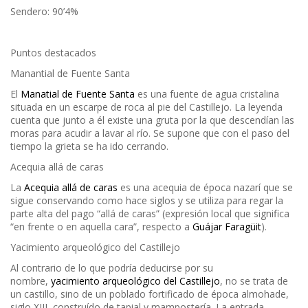
Sendero: 90’4%
Puntos destacados
Manantial de Fuente Santa
El
Manatial de Fuente Santa
es una fuente de agua cristalina
situada en un escarpe de roca al pie del Castillejo. La leyenda
cuenta que junto a él existe una gruta por la que descendían las
moras para acudir a lavar al río. Se supone que con el paso del
tiempo la grieta se ha ido cerrando.
Acequia allá de caras
La
Acequia allá de caras
es una acequia de época nazarí que se
sigue conservando como hace siglos y se utiliza para regar la
parte alta del pago “allá de caras” (expresión local que significa
“en frente o en aquella cara”, respecto a
Guájar Faragüit
).
Yacimiento arqueológico del Castillejo
Al contrario de lo que podría deducirse por su
nombre,
yacimiento arqueológico del Castillejo
, no se trata de
un castillo, sino de un poblado fortificado de época almohade,
siglo XIII, construído de tapial y mampostería. La entrada