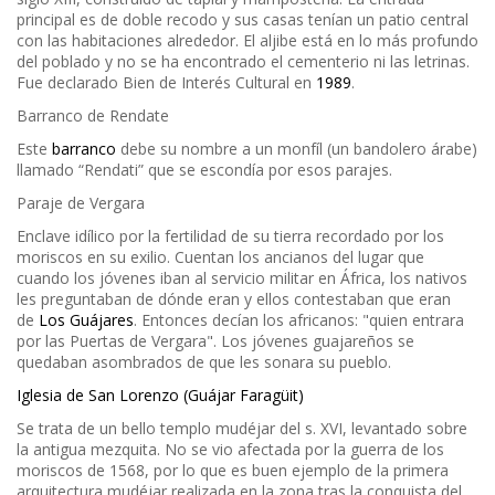
principal es de doble recodo y sus casas tenían un patio central
con las habitaciones alrededor. El aljibe está en lo más profundo
del poblado y no se ha encontrado el cementerio ni las letrinas.
Fue declarado Bien de Interés Cultural en
1989
.
Barranco de Rendate
Este
barranco
debe su nombre a un monfíl (un bandolero árabe)
llamado “Rendati” que se escondía por esos parajes.
Paraje de Vergara
Enclave idílico por la fertilidad de su tierra recordado por los
moriscos en su exilio. Cuentan los ancianos del lugar que
cuando los jóvenes iban al servicio militar en África, los nativos
les preguntaban de dónde eran y ellos contestaban que eran
de
Los Guájares
. Entonces decían los africanos: "quien entrara
por las Puertas de Vergara". Los jóvenes guajareños se
quedaban asombrados de que les sonara su pueblo.
Iglesia de San Lorenzo (Guájar Faragüit)
Se trata de un bello templo mudéjar del s. XVI, levantado sobre
la antigua mezquita. No se vio afectada por la guerra de los
moriscos de 1568, por lo que es buen ejemplo de la primera
arquitectura mudéjar realizada en la zona tras la conquista del