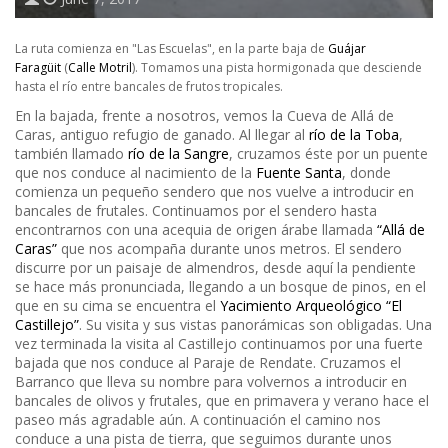
La ruta comienza en "Las Escuelas", en la parte baja de
Guájar
Faragüit
(
Calle Motril
). Tomamos una pista hormigonada que desciende
hasta el río entre bancales de frutos tropicales.
En la bajada, frente a nosotros, vemos la Cueva de Allá de
Caras, antiguo refugio de ganado. Al llegar al
río de la Toba
,
también llamado
río de la Sangre
, cruzamos éste por un puente
que nos conduce al nacimiento de la
Fuente Santa
, donde
comienza un pequeño sendero que nos vuelve a introducir en
bancales de frutales. Continuamos por el sendero hasta
encontrarnos con una acequia de origen árabe llamada
“Allá de
Caras”
que nos acompaña durante unos metros. El sendero
discurre por un paisaje de almendros, desde aquí la pendiente
se hace más pronunciada, llegando a un bosque de pinos, en el
que en su cima se encuentra el
Yacimiento Arqueológico “El
Castillejo”
. Su visita y sus vistas panorámicas son obligadas. Una
vez terminada la visita al Castillejo continuamos por una fuerte
bajada que nos conduce al Paraje de Rendate. Cruzamos el
Barranco que lleva su nombre para volvernos a introducir en
bancales de olivos y frutales, que en primavera y verano hace el
paseo más agradable aún. A continuación el camino nos
conduce a una pista de tierra, que seguimos durante unos