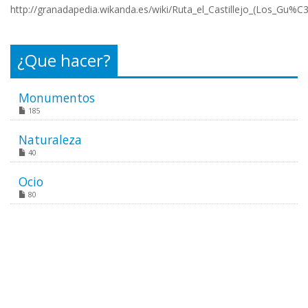
http://granadapedia.wikanda.es/wiki/Ruta_el_Castillejo_(Los_Gu%C
¿Que hacer?
Monumentos
185
Naturaleza
40
Ocio
80