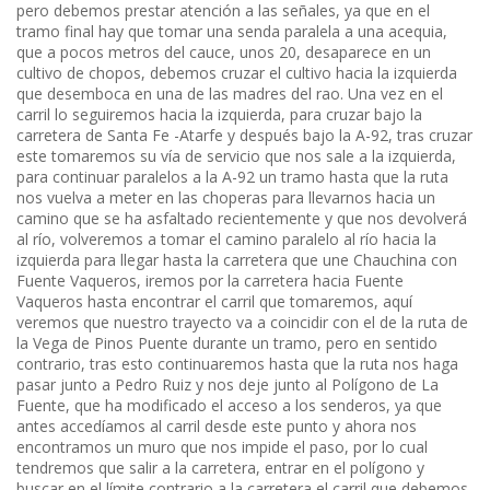
pero debemos prestar atención a las señales, ya que en el
tramo final hay que tomar una senda paralela a una acequia,
que a pocos metros del cauce, unos 20, desaparece en un
cultivo de chopos, debemos cruzar el cultivo hacia la izquierda
que desemboca en una de las madres del rao. Una vez en el
carril lo seguiremos hacia la izquierda, para cruzar bajo la
carretera de Santa Fe -Atarfe y después bajo la A-92, tras cruzar
este tomaremos su vía de servicio que nos sale a la izquierda,
para continuar paralelos a la A-92 un tramo hasta que la ruta
nos vuelva a meter en las choperas para llevarnos hacia un
camino que se ha asfaltado recientemente y que nos devolverá
al río, volveremos a tomar el camino paralelo al río hacia la
izquierda para llegar hasta la carretera que une Chauchina con
Fuente Vaqueros, iremos por la carretera hacia Fuente
Vaqueros hasta encontrar el carril que tomaremos, aquí
veremos que nuestro trayecto va a coincidir con el de la ruta de
la Vega de Pinos Puente durante un tramo, pero en sentido
contrario, tras esto continuaremos hasta que la ruta nos haga
pasar junto a Pedro Ruiz y nos deje junto al Polígono de La
Fuente, que ha modificado el acceso a los senderos, ya que
antes accedíamos al carril desde este punto y ahora nos
encontramos un muro que nos impide el paso, por lo cual
tendremos que salir a la carretera, entrar en el polígono y
buscar en el límite contrario a la carretera el carril que debemos