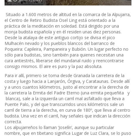
Situado a 1.600 metros de altitud en la comarca de la Alpujarra,
el Centro de Retiro Budista Osel Ling está orientado a la
práctica de la meditación en soledad. Está dirigido por una
monja budista española y en él residen unas diez personas.
Desde la atalaya de este antiguo cortijo se divisa el pico
Mulhacén nevado y los pueblos blancos del barranco de
Poqueira: Capileira, Pampaneira y Bubión. Un lugar perfecto no
sólo para budistas, sino también para quienes necesitan una
cura antiestrés, liberarse del mundanal ruido y reencontrarse
consigo mismos. El aire es puro y la paz absoluta.
Para ir allí, primero se toma desde Granada la carretera de la
costa y luego hacia a Lanjarón, Órgiva, y Carataunas. Desde allí
y a unos cuantos kilómetros, justo al encontrar a la derecha de
la carretera la Ermita del Padre Eterno (una ermita pequeñita y
blanca), sale a la izquierda un carril mal asfaltado que lleva a
Puente Palo, y del que transcurridos unos kilómetros sale un
carril de tierra a la derecha, en curva de 180º, que lleva al centro
budista. Una vez en el carril, hay señales que indican la dirección
correcta.
Los alpujarreños lo llaman ‘Joselín’, aunque su particular
nombre, que en tibetano significa Lugar de Luz Clara, se lo puso