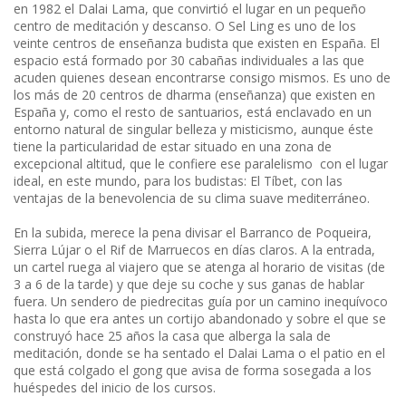
en 1982 el Dalai Lama, que convirtió el lugar en un pequeño
centro de meditación y descanso. O Sel Ling es uno de los
veinte centros de enseñanza budista que existen en España. El
espacio está formado por 30 cabañas individuales a las que
acuden quienes desean encontrarse consigo mismos. Es uno de
los más de 20 centros de dharma (enseñanza) que existen en
España y, como el resto de santuarios, está enclavado en un
entorno natural de singular belleza y misticismo, aunque éste
tiene la particularidad de estar situado en una zona de
excepcional altitud, que le confiere ese paralelismo con el lugar
ideal, en este mundo, para los budistas: El Tíbet, con las
ventajas de la benevolencia de su clima suave mediterráneo.
En la subida, merece la pena divisar el Barranco de Poqueira,
Sierra Lújar o el Rif de Marruecos en días claros. A la entrada,
un cartel ruega al viajero que se atenga al horario de visitas (de
3 a 6 de la tarde) y que deje su coche y sus ganas de hablar
fuera. Un sendero de piedrecitas guía por un camino inequívoco
hasta lo que era antes un cortijo abandonado y sobre el que se
construyó hace 25 años la casa que alberga la sala de
meditación, donde se ha sentado el Dalai Lama o el patio en el
que está colgado el gong que avisa de forma sosegada a los
huéspedes del inicio de los cursos.