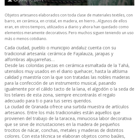
Objetos artesanos elaborados con toda clase de materiales textiles, con
barro, en cerámica, en cristal, en madera, en hierro…Algunos de ellos
eran, en otros tiempos, utilizados a diario y ahora han quedado como
elementos meramente decorativos. Pero muchos siguen teniendo un uso
más o menos cotidiano.
Cada ciudad, pueblo o municipio andaluz cuenta con su
tradicional artesanía: cerámica de Fajalauza, jarapas y
alfombras alpujarreñas…
Desde las coloridas piezas en cerámica esmaltada de la Tahá,
utensilios muy usados en el diario quehacer, hasta la altísima
calidad y maestría con la que son tratadas las nobles maderas
para la confección de un instrumento musical, pasando
igualmente por el cálido tacto de la lana, el algodón o la seda de
los telares de esta zona, siempre encontrarás el regalo
adecuado para ti o para tus seres queridos.
La ciudad de Granada ofrece una surtida muestra de artículos
artesanos. Entre los más tradicionales están aquellos que
provienen del trabajo de la taracea, minuciosa labor decorativa
que se sirve de incrustaciones en la madera de pequeños
trocitos de nácar, conchas, metales y maderas de distintos
colores. Con esta técnica se elaboran objetos como baúles,