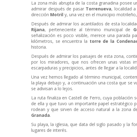
La zona más abrupta de la costa granadina posee u
admirar después de pasar
Torrenueva
, localidad 
dirección
Motril
y, una vez en el municipio motrileño,
Después de admirar los acantilados de esta localida
Rijana
, perteneciente al término municipal de
G
señalización es poco visible, merece una parada par
kilómetros, se encuentra la
torre de la Condena
historia.
Después de admirar los paisajes de esta zona, cont
por los miradores, que nos ofrecen unas vistas i
escarpaduras y precipicios, antes de llegar a la local
Una vez hemos llegado al término municipal, contem
la playa debajo y, a continuación una costa que se vu
se adivisan a lo lejos.
La ruta finaliza en Castell de Ferro, cuya población
de ella y que tuvo un importante papel estratégico p
rodean y que sirven de acceso natural a la zona 
Granada
.
Su playa, la iglesia, que data del siglo pasado y la f
lugares de interés.