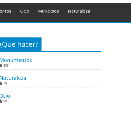
entos
Ocio
Municipios
Naturaleza
¿Que hacer?
Monumentos
185
Naturaleza
40
Ocio
80