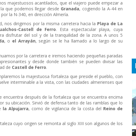
nos majestuosos acantilados, que el viajero puede empezar a
a la que podemos llegar desde
Granada
, cogiendo la A-44 en
 por la N-340, en dirección Almería.
d, nos dirigimos por la misma carretera hacia la
Playa de La
ualchos-Castell de Ferro
. Esta espectacular playa, cuya
a disfrutar del sol y de la tranquilidad de la zona. A unos 5
da
, o
el Arrayán
, según se le ha llamado a lo largo de su
inuamos por la carretera e iremos haciendo pequeñas paradas
mpresionantes y desde donde también se pueden divisar las
idad de
Castell de Ferro
.
plaremos la majestuosa fortaleza que preside el pueblo, con
elve interminable a la vista, con las ciudades almerienses que
 se encuentra después de la fortaleza que se encuentra encima
or su ubicación. Sirvió de defensa tanto de las ramblas que lo
de
la Alpujarra
, como de vigilancia de la costa del
Reino de
ortaleza cuyo origen se remonta al siglo XIII son algunos de los