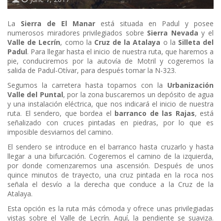
La
Sierra de El Manar
está situada en Padul y posee
numerosos miradores privilegiados sobre
Sierra Nevada
y el
Valle de Lecrín
, como la
Cruz de la Atalaya
o la
Silleta del
Padul
. Para llegar hasta el inicio de nuestra ruta, que haremos a
pie, conduciremos por la autovía de Motril y cogeremos la
salida de Padul-Otívar, para después tomar la N-323.
Segumos la carretera hasta toparnos con la
Urbanización
Valle del Puntal
, por la zona buscaremos un depósito de agua
y una instalación eléctrica, que nos indicará el inicio de nuestra
ruta. El sendero, que bordea el
barranco de las Rajas
, está
señalizado con cruces pintadas en piedras, por lo que es
imposible desviarnos del camino.
El sendero se introduce en el barranco hasta cruzarlo y hasta
llegar a una bifurcación. Cogeremos el camino de la izquierda,
por donde comenzaremos una ascensión. Después de unos
quince minutos de trayecto, una cruz pintada en la roca nos
señala el desvío a la derecha que conduce a la Cruz de la
Atalaya.
Esta opción es la ruta más cómoda y ofrece unas privilegiadas
vistas sobre el Valle de Lecrín. Aquí, la pendiente se suaviza.