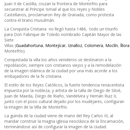
Juan II de Castilla, cruzan la frontera de Montefrío para
secuestrar al Príncipe Ismail al que los reyes y Nobles
Castellanos, proclamaron Rey de Granada, como protesta
contra el tirano musulmán.
La Conquista Cristiana no llegó hasta 1486, todo un triunfo
para Don Fabrique de Toledo nombrado Capitán Mayor de las
Siete
Villas (
Guadahortuna
,
Montejícar
,
Iznalloz
,
Colomera
,
Moclín
,
Íllora
Montefrío).
Conquistada la villa los años venideros se destinaron a la
repoblación, siempre con cristianos viejos y a la remodelación
de la imagen islámica de la ciudad por una más acorde a los
embajadores de la fe cristiana.
El estilo de los Reyes Católicos, la fuerte tendencia renacentista
impuesta por la nobleza, y artista de la talla de Diego de Siloé,
Juan de Maeda, Diego de Riaño, Vandelvira y Hernán Ruiz II,
junto con el poso cultural dejado por los mudéjares, configuran
la imagen de la Villa de Montefrío.
La guinda de la ciudad viene de mano del Rey Carlos III, al
mandar construir la magna iglesia neoclásica de la Encarnación,
terminándose así de configurar la imagen de la ciudad.