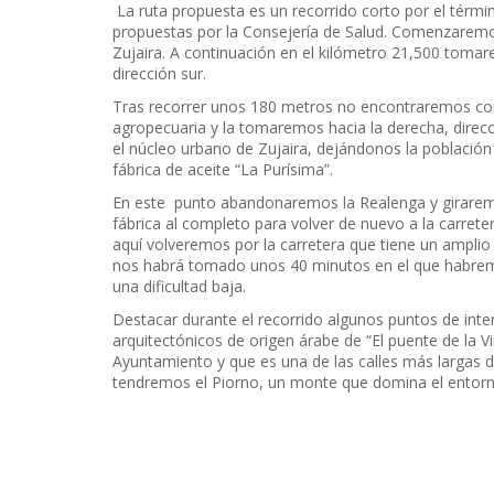
La ruta propuesta es un recorrido corto por el térmi
propuestas por la Consejería de Salud. Comenzaremos
Zujaira. A continuación en el kilómetro 21,500 tomar
dirección sur.
Tras recorrer unos 180 metros no encontraremos con
agropecuaria y la tomaremos hacia la derecha, dire
el núcleo urbano de Zujaira, dejándonos la población s
fábrica de aceite “La Purísima”.
En este punto abandonaremos la Realenga y giraremo
fábrica al completo para volver de nuevo a la carrete
aquí volveremos por la carretera que tiene un amplio a
nos habrá tomado unos 40 minutos en el que habremo
una dificultad baja.
Destacar durante el recorrido algunos puntos de inte
arquitectónicos de origen árabe de “El puente de la V
Ayuntamiento y que es una de las calles más largas d
tendremos el Piorno, un monte que domina el entorno