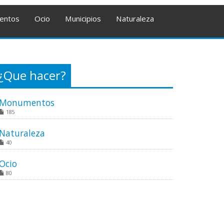
entos
Ocio
Municipios
Naturaleza
¿Que hacer?
Monumentos
185
Naturaleza
40
Ocio
80