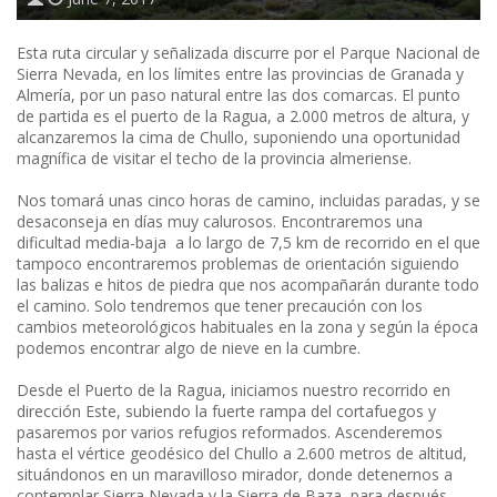
Esta ruta circular y señalizada discurre por el Parque Nacional de
Sierra Nevada, en los límites entre las provincias de Granada y
Almería, por un paso natural entre las dos comarcas. El punto
de partida es el puerto de la Ragua, a 2.000 metros de altura, y
alcanzaremos la cima de Chullo, suponiendo una oportunidad
magnífica de visitar el techo de la provincia almeriense.
Nos tomará unas cinco horas de camino, incluidas paradas, y se
desaconseja en días muy calurosos. Encontraremos una
dificultad media-baja a lo largo de 7,5 km de recorrido en el que
tampoco encontraremos problemas de orientación siguiendo
las balizas e hitos de piedra que nos acompañarán durante todo
el camino. Solo tendremos que tener precaución con los
cambios meteorológicos habituales en la zona y según la época
podemos encontrar algo de nieve en la cumbre.
Desde el Puerto de la Ragua, iniciamos nuestro recorrido en
dirección Este, subiendo la fuerte rampa del cortafuegos y
pasaremos por varios refugios reformados. Ascenderemos
hasta el vértice geodésico del Chullo a 2.600 metros de altitud,
situándonos en un maravilloso mirador, donde detenernos a
contemplar Sierra Nevada y la Sierra de Baza, para después