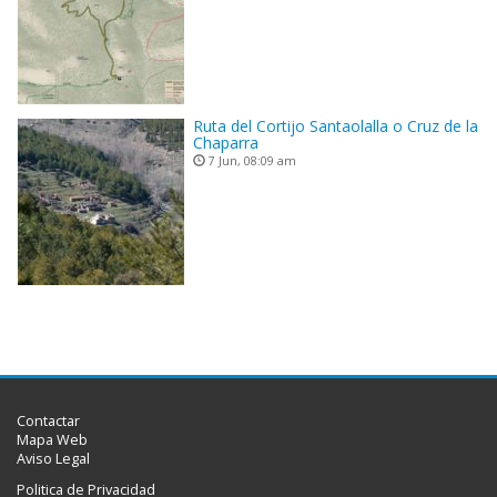
Ruta del Cortijo Santaolalla o Cruz de la
Chaparra
7 Jun, 08:09 am
Contactar
Mapa Web
Aviso Legal
Politica de Privacidad