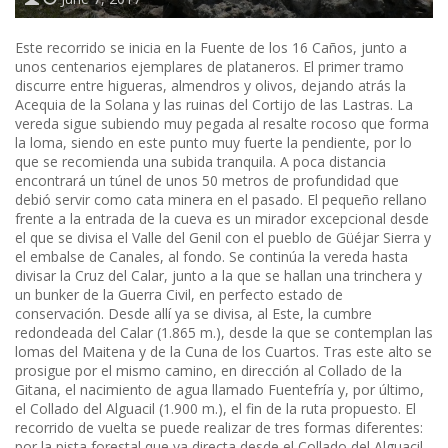
Este recorrido se inicia en la Fuente de los 16 Caños, junto a
unos centenarios ejemplares de plataneros. El primer tramo
discurre entre higueras, almendros y olivos, dejando atrás la
Acequia de la Solana y las ruinas del Cortijo de las Lastras. La
vereda sigue subiendo muy pegada al resalte rocoso que forma
la loma, siendo en este punto muy fuerte la pendiente, por lo
que se recomienda una subida tranquila. A poca distancia
encontrará un túnel de unos 50 metros de profundidad que
debió servir como cata minera en el pasado. El pequeño rellano
frente a la entrada de la cueva es un mirador excepcional desde
el que se divisa el Valle del Genil con el pueblo de Güéjar Sierra y
el embalse de Canales, al fondo. Se continúa la vereda hasta
divisar la Cruz del Calar, junto a la que se hallan una trinchera y
un bunker de la Guerra Civil, en perfecto estado de
conservación. Desde allí ya se divisa, al Este, la cumbre
redondeada del Calar (1.865 m.), desde la que se contemplan las
lomas del Maitena y de la Cuna de los Cuartos. Tras este alto se
prosigue por el mismo camino, en dirección al Collado de la
Gitana, el nacimiento de agua llamado Fuentefría y, por último,
el Collado del Alguacil (1.900 m.), el fin de la ruta propuesto. El
recorrido de vuelta se puede realizar de tres formas diferentes:
por la pista forestal que va directa desde el Collado del Alguacil