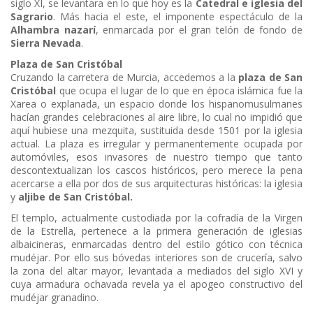
siglo XI, se levantara en lo que hoy es la
Catedral e iglesia del
Sagrario
. Más hacia el este, el imponente espectáculo de la
Alhambra nazarí
, enmarcada por el gran telón de fondo de
Sierra Nevada
.
Plaza de San Cristóbal
Cruzando la carretera de Murcia, accedemos a la
plaza de San
Cristóbal
que ocupa el lugar de lo que en época islámica fue la
Xarea o explanada, un espacio donde los hispanomusulmanes
hacían grandes celebraciones al aire libre, lo cual no impidió que
aquí hubiese una mezquita, sustituida desde 1501 por la iglesia
actual. La plaza es irregular y permanentemente ocupada por
automóviles, esos invasores de nuestro tiempo que tanto
descontextualizan los cascos históricos, pero merece la pena
acercarse a ella por dos de sus arquitecturas históricas: la iglesia
y
aljibe de San Cristóbal.
El templo, actualmente custodiada por la cofradía de la Virgen
de la Estrella, pertenece a la primera generación de iglesias
albaicineras, enmarcadas dentro del estilo gótico con técnica
mudéjar. Por ello sus bóvedas interiores son de crucería, salvo
la zona del altar mayor, levantada a mediados del siglo XVI y
cuya armadura ochavada revela ya el apogeo constructivo del
mudéjar granadino.