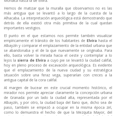
Monaita hasta la de Elvira.
Hemos de matizar que la muralla que observamos no es las
más antigua que se levantó a lo largo de la cuesta de la
Alhacaba. La interpretación arqueológica está demostrando que
detrás de ella existió otra más primitiva de la cual quedan
importantes vestigios.
El punto en el que estamos nos permite también visualizar
empíricamente el tránsito de los habitantes de
Elvira
hasta el
Albayzín y comparar el emplazamiento de la entidad urbana que
se abandonaba y el de la que nuevamente se originaba. Para
ello, basta volver la mirada hacia el oeste y contemplar a lo
lejos la
sierra de Elvira
a cuyo pie se levantó la ciudad califal,
hoy en pleno proceso de excavación arqueológica. Es evidente
que el emplazamiento de la nueva ciudad y su estratégica
situación sobre una feraz vega, superarían con creces a la
antigua capital de la cora califal.
Al margen de bucear en este crucial momento histórico, el
mirador nos permite apreciar claramente la concepción urbana
de Granada: por un lado la ciudad alta, representada por el
Albayzín, y por otro, la ciudad baja del llano que, dicho sea de
paso, también se empezó a ocupar en la misma época zirí,
como lo demuestra el hecho de que la Mezquita Mayor, del