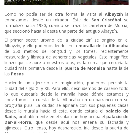
Como no podía ser de otra forma, la visita al
Albayzín
la
empezamos desde un mirador. Éste de
San Cristóbal
se
formalizó hacia 1930, cuando se trazó la carretera de Murcia,
que seccionó hacia el oeste una parte del antiguo Albayzín.
El primer sector urbano de la ciudad zirí se origino en el
Albayzín, y ello podemos leerlo en la
muralla de la Alhacaba
de 350 metros de longitud y 24 torres, recientemente
restaurada y librada de adherencias vegetales. Este magnífico
lienzo que se abre a nuestros ojos, es la cerca que cerraría la
ciudad más primitiva desde la
puerta de Monaita
hasta la de
las
Pesas
.
Haciendo un ejercicio de imaginación, podemos percibir la
ciudad del siglo XI y XII. Para ello, desnudemos de caserío todo
lo que quedaría desde la muralla hacia dónde estamos y
convirtamos la cuesta de la Alhacaba en un barranco con su
orografía pura. La ciudad se apiñaría con sus pequeñas casas
desde la muralla hacia el este, donde estaría el
palacio de
Badis
, probablemente en el solar que hoy ocupa el
palacio de
Dar-al-Horra
, que desde aquí nos enseña su fachada y
ajimeces. Otro lienzo, hoy desparecido, iría desde la puerta de