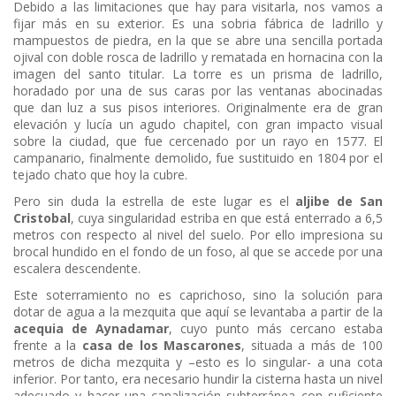
Debido a las limitaciones que hay para visitarla, nos vamos a
fijar más en su exterior. Es una sobria fábrica de ladrillo y
mampuestos de piedra, en la que se abre una sencilla portada
ojival con doble rosca de ladrillo y rematada en hornacina con la
imagen del santo titular. La torre es un prisma de ladrillo,
horadado por una de sus caras por las ventanas abocinadas
que dan luz a sus pisos interiores. Originalmente era de gran
elevación y lucía un agudo chapitel, con gran impacto visual
sobre la ciudad, que fue cercenado por un rayo en 1577. El
campanario, finalmente demolido, fue sustituido en 1804 por el
tejado chato que hoy la cubre.
Pero sin duda la estrella de este lugar es el
aljibe de San
Cristobal
, cuya singularidad estriba en que está enterrado a 6,5
metros con respecto al nivel del suelo. Por ello impresiona su
brocal hundido en el fondo de un foso, al que se accede por una
escalera descendente.
Este soterramiento no es caprichoso, sino la solución para
dotar de agua a la mezquita que aquí se levantaba a partir de la
acequia de Aynadamar
, cuyo punto más cercano estaba
frente a la
casa de los Mascarones
, situada a más de 100
metros de dicha mezquita y –esto es lo singular- a una cota
inferior. Por tanto, era necesario hundir la cisterna hasta un nivel
adecuado y hacer una canalización subterránea con suficiente