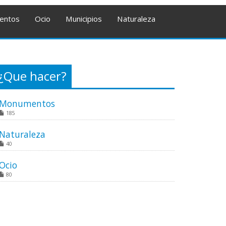
entos
Ocio
Municipios
Naturaleza
¿Que hacer?
Monumentos
185
Naturaleza
40
Ocio
80