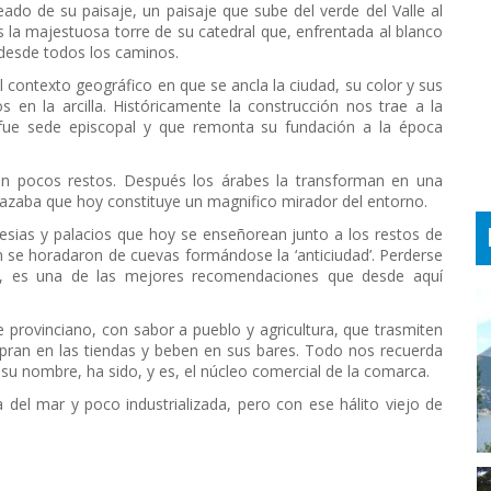
ado de su paisaje, un paisaje que sube del verde del Valle al
 es la majestuosa torre de su catedral que, enfrentada al blanco
 desde todos los caminos.
 contexto geográfico en que se ancla la ciudad, su color y sus
 en la arcilla. Históricamente la construcción nos trae a la
fue sede episcopal y que remonta su fundación a la época
n pocos restos. Después los árabes la transforman en una
azaba que hoy constituye un magnifico mirador del entorno.
lesias y palacios que hoy se enseñorean junto a los restos de
n se horadaron de cuevas formándose la ‘anticiudad’. Perderse
o, es una de las mejores recomendaciones que desde aquí
 provinciano, con sabor a pueblo y agricultura, que trasmiten
mpran en las tiendas y beben en sus bares. Todo nos recuerda
 su nombre, ha sido, y es, el núcleo comercial de la comarca.
a del mar y poco industrializada, pero con ese hálito viejo de