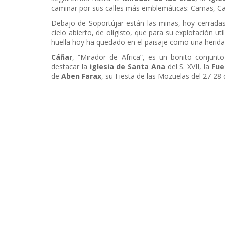
caminar por sus calles más emblemáticas: Camas, Cati
Debajo de Soportújar están las minas, hoy cerrada
cielo abierto, de oligisto, que para su explotación u
huella hoy ha quedado en el paisaje como una herida 
Cáñar
, “Mirador de Africa”, es un bonito conjun
destacar la
iglesia de Santa Ana
del S. XVII, la
Fue
de
Aben Farax
, su Fiesta de las Mozuelas del 27-28 d