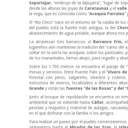
Soportújar
, “embrujo de la Alpujarra”, “lugar de so
desde las alturas las joyas de
Carataunas
y el
valle
la vega, que es conocida como “
Acequia Parrales
” 
El “Río Chico” nace en el entorno de “la casilla de lo
del pueblo está la fuente más antigua, la del
Chorr
abastecimiento de agua potable, aunque ahora nos p
La atraviesan tres barrancos: el
Barranco Frío,
el
lugareños aún mantienen la tradición del “careo del a
soltar en la sierra las acequias sobre los pastizales,
de los manantiales, tierras abajo, para regadío y aba
Sobre los 1.750 metros se encuentra el paraje de “
mesas y servicios. Entre Puente Palo y el “
Vivero de
forestal con pinos, salgareño, silvestre y rodeno
estructura de viveros, localizados a diferentes altur
Grande
y están las
fuentes “de las Rosas” y del “
Junto al bosque de repoblación se encuentra un inm
ambiental que se extiende hasta
Cáñar
, acompañado
peonías y majuelos y matorral de aulagas, rascaviej
en el que disfrutar con la familia o los amigos.
Para realizar un paseo por el pueblo comenzaremos 
seguiremos hasta el
Mirador de las Eras
, la
Igle