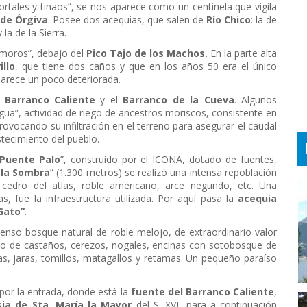
portales y tinaos”, se nos aparece como un centinela que vigila
 de Órgiva
. Posee dos acequias, que salen de
Río Chico
: la de
y la de la Sierra.
s moros”, debajo del
Pico Tajo de los Machos
. En la parte alta
illo
, que tiene dos caños y que en los años 50 era el único
arece un poco deteriorada.
Barranco Caliente
y el
Barranco de la Cueva
. Algunos
gua”, actividad de riego de ancestros moriscos, consistente en
 provocando su infiltración en el terreno para asegurar el caudal
stecimiento del pueblo.
Puente Palo
”, construido por el ICONA, dotado de fuentes,
 la Sombra
” (1.300 metros) se realizó una intensa repoblación
, cedro del atlas, roble americano, arce negundo, etc. Una
as, fue la infraestructura utilizada. Por aquí pasa la
acequia
Gato”
.
enso bosque natural de roble melojo, de extraordinario valor
 de castaños, cerezos, nogales, encinas con sotobosque de
as, jaras, tomillos, matagallos y retamas. Un pequeño paraíso
por la entrada, donde está la
fuente del Barranco Caliente
,
sia de Sta. María la Mayor
del S. XVI, para a continuación