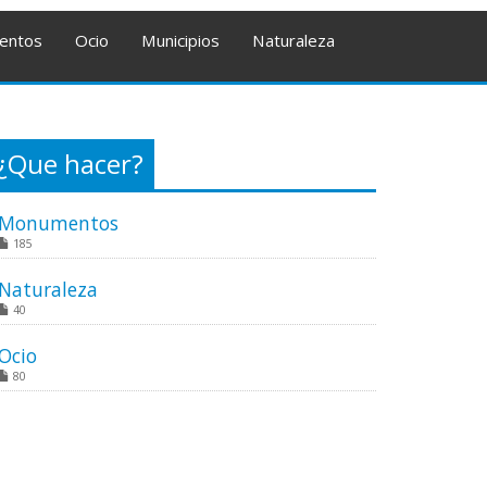
entos
Ocio
Municipios
Naturaleza
¿Que hacer?
Monumentos
185
Naturaleza
40
Ocio
80