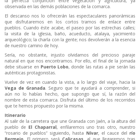
la perfecta conjunción entre vegetación y agricultura, ya
observada en las demás poblaciones de la comarca.
El descanso nos lo ofrecerán las espectaculares panorámicas
que disfrutaremos en los cortos tramos de enlace entre
pueblos. Cuando éste acabe, el paseo por las estrechas calles;
la visita de la iglesia, baño, acueducto, atalaya, yacimiento
arqueológico; la charla con la gente; nos devolverán a la esencia
de nuestro camino de hoy.
Sería, no obstante, injusto olvidarnos del precioso paraje
natural en que nos encontramos. Por ello, el final de la jornada
debe situarse en
Puerto Lobo
, donde las rutas a pie serán las
auténticas protagonistas.
Vuelve de vez en cuando la vista, a lo largo del viaje, hacia la
Vega de Granada
. Seguro que te ayudará a comprender, si
aún no lo habías hecho, que supongo que sí, la razón del
nombre de esta comarca. Disfruta del último de los recorridos
que te hemos propuesto por la misma.
Itinerario
Al salir de la carretera que une Granada con Jaén, a la altura del
pueblo de
El Chaparral
, enfilaremos uno tras otro, nuestro
“rosario de pueblos” siguiendo, hasta
Nívar
, el cauce del
río
Bermejo
. El primero será
Calicasas
, al que llegaremos tras