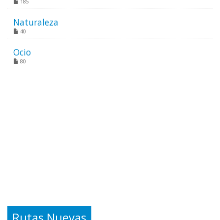
185
Naturaleza
40
Ocio
80
Rutas Nuevas