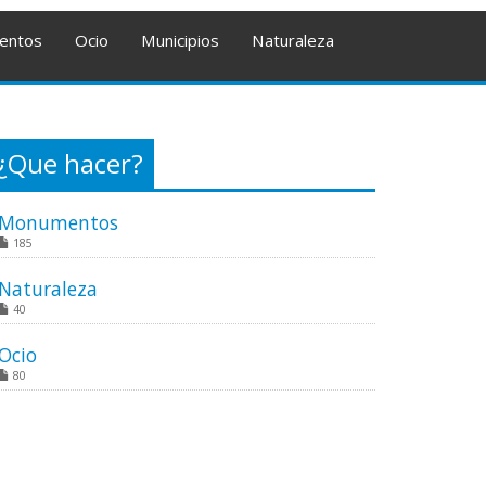
entos
Ocio
Municipios
Naturaleza
¿Que hacer?
Monumentos
185
Naturaleza
40
Ocio
80