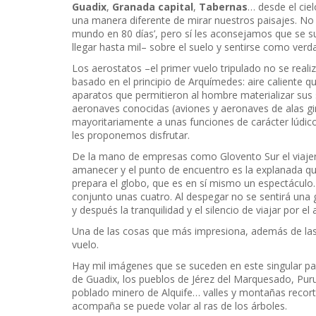
Guadix
,
Granada capital
,
Tabernas
… desde el cie
una manera diferente de mirar nuestros paisajes. No l
mundo en 80 días’, pero sí les aconsejamos que se s
llegar hasta mil– sobre el suelo y sentirse como verd
Los aerostatos –el primer vuelo tripulado no se realiz
basado en el principio de Arquímedes: aire caliente q
aparatos que permitieron al hombre materializar sus s
aeronaves conocidas (aviones y aeronaves de alas gi
mayoritariamente a unas funciones de carácter lúdico
les proponemos disfrutar.
De la mano de empresas como Glovento Sur el viajero 
amanecer y el punto de encuentro es la explanada qu
prepara el globo, que es en sí mismo un espectáculo. 
conjunto unas cuatro. Al despegar no se sentirá una 
y después la tranquilidad y el silencio de viajar por el a
Una de las cosas que más impresiona, además de las 
vuelo.
Hay mil imágenes que se suceden en este singular pas
de Guadix, los pueblos de Jérez del Marquesado, Purul
poblado minero de Alquife… valles y montañas recorta
acompaña se puede volar al ras de los árboles.