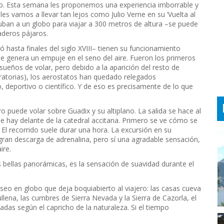
lo. Esta semana les proponemos una experiencia imborrable y
es vamos a llevar tan lejos como Julio Verne en su ‘Vuelta al
uban a un globo para viajar a 300 metros de altura –se puede
aderos pájaros.
ó hasta finales del siglo XVIII– tienen su funcionamiento
ue genera un empuje en el seno del aire. Fueron los primeros
ueños de volar, pero debido a la aparición del resto de
ratorias), los aerostatos han quedado relegados
, deportivo o científico. Y de eso es precisamente de lo que
puede volar sobre Guadix y su altiplano. La salida se hace al
e hay delante de la catedral accitana. Primero se ve cómo se
El recorrido suele durar una hora. La excursión en su
gran descarga de adrenalina, pero sí una agradable sensación,
ire.
bellas panorámicas, es la sensación de suavidad durante el
eo en globo que deja boquiabierto al viajero: las casas cueva
lena, las cumbres de Sierra Nevada y la Sierra de Cazorla, el
das según el capricho de la naturaleza. Si el tiempo