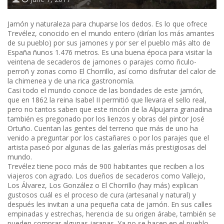
Jamón y naturaleza para chuparse los dedos. Es lo que ofrece
Trevélez, conocido en el mundo entero (dirían los más amantes
de su pueblo) por sus jamones y por ser el pueblo más alto de
España ñunos 1.476 metros. Es una buena época para visitar la
veintena de secaderos de jamones o parajes como ñculo-
perroñ y zonas como El Chorrillo, así como disfrutar del calor de
la chimenea y de una rica gastronomía.
Casi todo el mundo conoce de las bondades de este jamón,
que en 1862 la reina Isabel II permitió que llevara el sello real,
pero no tantos saben que este rincón de la Alpujarra granadina
también es pregonado por los lienzos y obras del pintor José
Ortuño. Cuentan las gentes del terreno que más de uno ha
venido a preguntar por los castañares o por los parajes que el
artista paseó por algunas de las galerías más prestigiosas del
mundo.
Trevélez tiene poco más de 900 habitantes que reciben a los
viajeros con agrado. Los dueños de secaderos como Vallejo,
Los Álvarez, Los González o El Chorrillo (hay más) explican
gustosos cuál es el proceso de cura (artesanal y natural) y
después les invitan a una pequeña cata de jamón. En sus calles
empinadas y estrechas, herencia de su origen árabe, también se
pueden comprar algunas jarapas. Ya no se hacen en el pueblo,