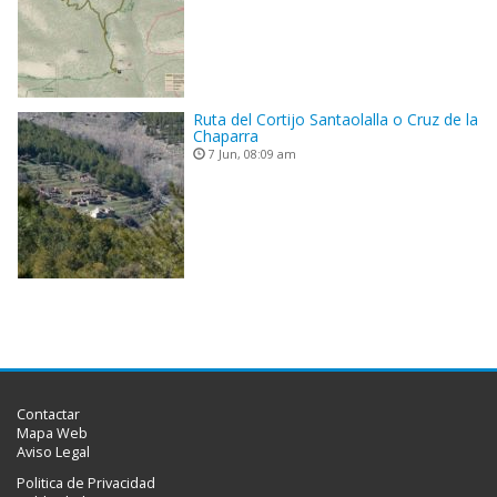
Ruta del Cortijo Santaolalla o Cruz de la
Chaparra
7 Jun, 08:09 am
Contactar
Mapa Web
Aviso Legal
Politica de Privacidad