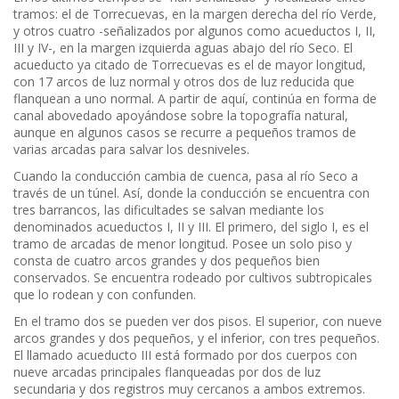
tramos: el de Torrecuevas, en la margen derecha del río Verde,
y otros cuatro -señalizados por algunos como acueductos I, II,
III y IV-, en la margen izquierda aguas abajo del río Seco. El
acueducto ya citado de Torrecuevas es el de mayor longitud,
con 17 arcos de luz normal y otros dos de luz reducida que
flanquean a uno normal. A partir de aquí, continúa en forma de
canal abovedado apoyándose sobre la topografía natural,
aunque en algunos casos se recurre a pequeños tramos de
varias arcadas para salvar los desniveles.
Cuando la conducción cambia de cuenca, pasa al río Seco a
través de un túnel. Así, donde la conducción se encuentra con
tres barrancos, las dificultades se salvan mediante los
denominados acueductos I, II y III. El primero, del siglo I, es el
tramo de arcadas de menor longitud. Posee un solo piso y
consta de cuatro arcos grandes y dos pequeños bien
conservados. Se encuentra rodeado por cultivos subtropicales
que lo rodean y con confunden.
En el tramo dos se pueden ver dos pisos. El superior, con nueve
arcos grandes y dos pequeños, y el inferior, con tres pequeños.
El llamado acueducto III está formado por dos cuerpos con
nueve arcadas principales flanqueadas por dos de luz
secundaria y dos registros muy cercanos a ambos extremos.