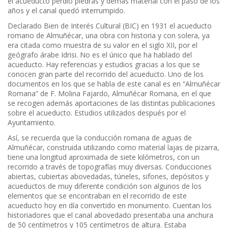
el acueducto perdió piedras y demás material con el paso de los
años y el canal quedó interrumpido.
Declarado Bien de Interés Cultural (BIC) en 1931 el acueducto
romano de Almuñécar, una obra con historia y con solera, ya
era citada como muestra de su valor en el siglo XII, por el
geógrafo árabe Idrisi. No es el único que ha hablado del
acueducto. Hay referencias y estudios gracias a los que se
conocen gran parte del recorrido del acueducto. Uno de los
documentos en los que se habla de este canal es en “Almuñécar
Romana” de F. Molina Fajardo, Almuñécar Romana, en el que
se recogen además aportaciones de las distintas publicaciones
sobre el acueducto. Estudios utilizados después por el
Ayuntamiento.
Así, se recuerda que la conducción romana de aguas de
Almuñécar, construida utilizando como material lajas de pizarra,
tiene una longitud aproximada de siete kilómetros, con un
recorrido a través de topografías muy diversas. Conducciones
abiertas, cubiertas abovedadas, túneles, sifones, depósitos y
acueductos de muy diferente condición son algunos de los
elementos que se encontraban en el recorrido de este
acueducto hoy en día convertido en monumento. Cuentan los
historiadores que el canal abovedado presentaba una anchura
de 50 centímetros y 105 centímetros de altura. Estaba