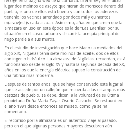
recoge en la página web de la comarca. Literal: «Ay en el dicha
lugar dos molinos de aseyte que hieran de moriscos dentro del
pueblo, el uno de ellos está bueno y con todos los aderezos
tienenlo los vecinos arrendado por doce mil y quinientos
m(ara)v(edi)s cada alzo…». Asimismo, añaden que creen que la
almazara en uso en esta época es la de “Las Laerillas” por su
situación en el casco urbano y discurrir la acequia principal de
riego paralela a sus muros.
En el estudio de investigación que hace Madoz a mediados del
siglo XIX, Nigüelas tenía siete molinos de aceite, dos de ellos
con ingenio hidráulico. La almazara de Nigüelas, recuerdan, está
funcionando desde el siglo XV y hasta la segunda década del XX,
años en los que la energía eléctrica supuso la construcción de
una fábrica mas moderna.
Después de tantos años, que se haya conservado este lugar al
que se accede por un callejón que recuerda a las estampas más
castizas de pueblo, se debe, dicen, a la voluntad de su última
propietaria Doña María Zayas Osorio Calvache. Se restauró en
el año 1991 desde entonces es museo, como ya se ha
comentado.
El recorrido por la almazara es un auténtico viaje al pasado,
pero en el que algunas personas mayores descubren aún