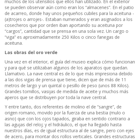
muchos de los utensilios que ellos han utilizado. En el exterior
se pueden observar aún como eran los “almacenes”. En el patio
de acarreo, donde hay unos pequeños cubiles para la aceituna -
(a)trojes o arrojes-. Estaban numerados y eran asignados a los
cosecheros que por orden iban aportando su aceituna por
“cargos”, cantidad que se prensa en una sola vez. Un cargo o
“viga” es aproximadamente 250 Kilos o cinco fanegas de
aceituna.
Las obras del oro verde
Una vez en el interior, el guía del museo explica cómo funcionan
y para qué se utilizaban algunos de los aparatos que quedan.
Llamativo. La nave central es de lo que más impresiona debido
a las dos vigas de prensa que tiene, dicen que de más de 11
metros de largo y un quintal o pesillo de peso (unos 88 Kilos).
Grandes tornillos, vasijas de medida de aceite y muchos más
aperos que se distribuyen por toda la nave central.
Y entre tanto, dos referentes de molino el de “sangre”, de
origen romano, movido por la fuerza de una bestia (mulo o
asno) que con los ojos tapados, giraba en sentido contrario a
las agujas del reloj; y el hidráulico, el que ha llegado hasta
nuestros días, es de igual estructura al de sangre, pero con ejes
de acero, para montar dos rollos verticales. Grandes estructuras