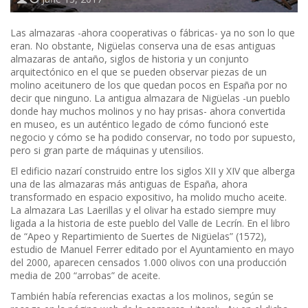
Las almazaras -ahora cooperativas o fábricas- ya no son lo que
eran. No obstante, Nigüelas conserva una de esas antiguas
almazaras de antaño, siglos de historia y un conjunto
arquitectónico en el que se pueden observar piezas de un
molino aceitunero de los que quedan pocos en España por no
decir que ninguno. La antigua almazara de Nigüelas -un pueblo
donde hay muchos molinos y no hay prisas- ahora convertida
en museo, es un auténtico legado de cómo funcionó este
negocio y cómo se ha podido conservar, no todo por supuesto,
pero si gran parte de máquinas y utensilios.
El edificio nazarí construido entre los siglos XII y XIV que alberga
una de las almazaras más antiguas de España, ahora
transformado en espacio expositivo, ha molido mucho aceite.
La almazara Las Laerillas y el olivar ha estado siempre muy
ligada a la historia de este pueblo del Valle de Lecrín. En el libro
de “Apeo y Repartimiento de Suertes de Nigüelas” (1572),
estudio de Manuel Ferrer editado por el Ayuntamiento en mayo
del 2000, aparecen censados 1.000 olivos con una producción
media de 200 “arrobas” de aceite.
También había referencias exactas a los molinos, según se