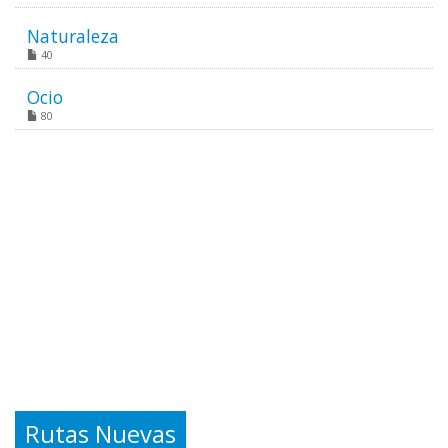
Naturaleza
40
Ocio
80
Rutas Nuevas